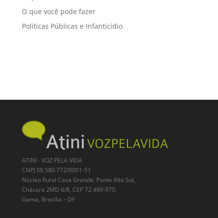
O que você pode fazer
Políticas Públicas e Infanticídio
ATINI - VOZ PELA VIDA
CNPJ 08.580.772/0001-51
Núcleo Rural Casa Grande, Ponte Alta Sul,
Chácara 2MD 6/8, CEP 72.460-970.
Gama, Brasília – DF