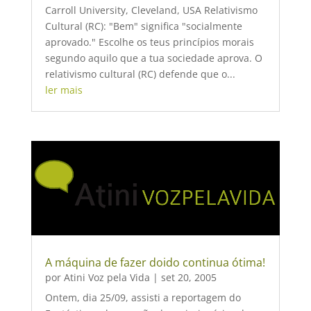
Carroll University, Cleveland, USA Relativismo
Cultural (RC): "Bem" significa "socialmente
aprovado." Escolhe os teus princípios morais
segundo aquilo que a tua sociedade aprova. O
relativismo cultural (RC) defende que o...
ler mais
A máquina de fazer doido continua ótima!
por
Atini Voz pela Vida
|
set 20, 2005
Ontem, dia 25/09, assisti a reportagem do