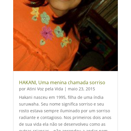
HAKANI, Uma menina chamada sorriso
por
Atini Voz pela Vida
|
maio 23, 2015
Hakani nasceu em 1995, filha de uma índia
suruwaha. Seu nome significa sorriso e seu
rosto estava sempre iluminado por um sorriso
radiante e contagioso. Nos primeiros dois anos
de sua vida ela não se desenvolveu como as
outras crianças – não aprendeu a andar nem