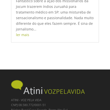
Fantástico sobre a ação dos missionários da
Jocum trazerem índios zuruahá para
tratamento médico em SP: uma mistureba de
sensacionalismo e passionalidade. Nada muito
diferente do que eles fazem sempre. É sina de
jornalismo...
ler mais
ATINI - VOZ PELA VIDA
CNPJ 08.580.772/0001-51
Núcleo Rural Casa Grande, Ponte Alta Sul,