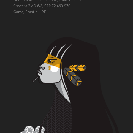
Chácara 2MD 6/8, CEP 72.460-970.
Gama, Brasília – DF