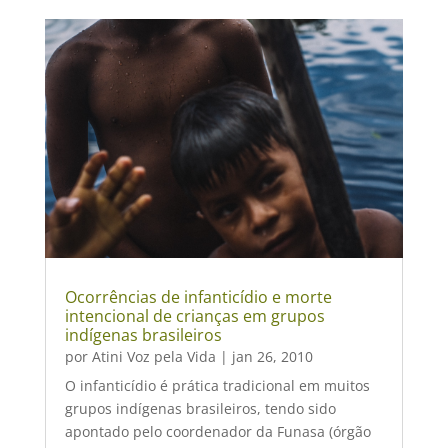
Ocorrências de infanticídio e morte
intencional de crianças em grupos
indígenas brasileiros
por
Atini Voz pela Vida
|
jan 26, 2010
O infanticídio é prática tradicional em muitos
grupos indígenas brasileiros, tendo sido
apontado pelo coordenador da Funasa (órgão