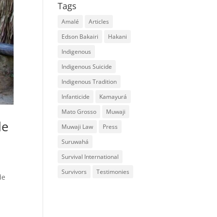
Tags
Amalé
Articles
Edson Bakairi
Hakani
Indigenous
Indigenous Suicide
Indigenous Tradition
Infanticide
Kamayurá
Mato Grosso
Muwaji
de
Muwaji Law
Press
Suruwahá
Survival International
Survivors
Testimonies
de