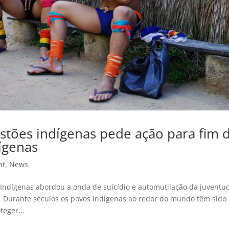
tões indígenas pede ação para fim 
dígenas
ht
,
News
dígenas abordou a onda de suicídio e automutilação da juventu
. Durante séculos os povos indígenas ao redor do mundo têm sido
teger...