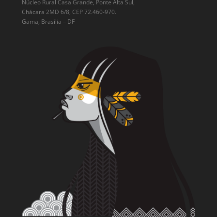
Núcleo Rural Casa Grande, Ponte Alta Sul,
Chácara 2MD 6/8, CEP 72.460-970.
Gama, Brasília – DF