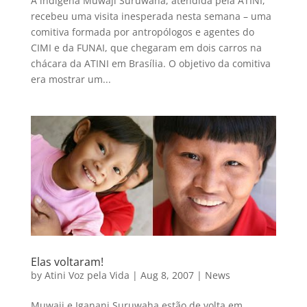
A indígena Muwaji Suruwahá, atendida pela ATINI,
recebeu uma visita inesperada nesta semana – uma
comitiva formada por antropólogos e agentes do
CIMI e da FUNAI, que chegaram em dois carros na
chácara da ATINI em Brasília. O objetivo da comitiva
era mostrar um...
Elas voltaram!
by
Atini Voz pela Vida
|
Aug 8, 2007
|
News
Muwaji e Iganani Suruwaha estão de volta em