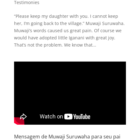
Testimonies
“Please keep my daughter with you. I cannot keep
her, I’m going back to the village.” Muwaji Suruwaha.
Muwaji’s words caused us great pain. Of course we
would have adopted little Iganani with great joy.
That’s not the problem. We know that...
Mensagem de Muwaji Suruwaha para seu pai