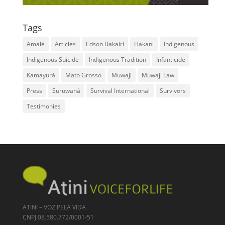
Tags
Amalé
Articles
Edson Bakairi
Hakani
Indigenous
Indigenous Suicide
Indigenous Tradition
Infanticide
Kamayurá
Mato Grosso
Muwaji
Muwaji Law
Press
Suruwahá
Survival International
Survivors
Testimonies
ATINI – VOZ PELA VIDA
CNPJ 08.580.772/0001-51