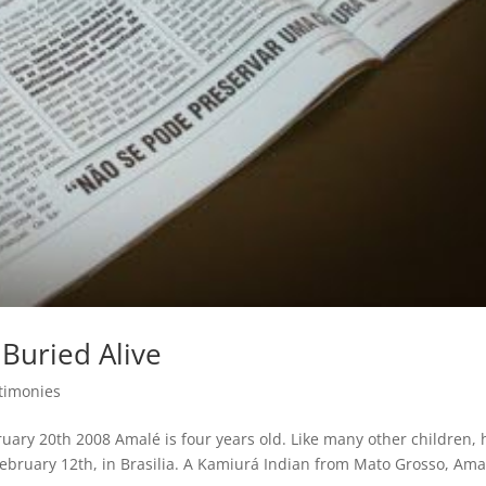
Buried Alive
timonies
ary 20th 2008 Amalé is four years old. Like many other children, 
 February 12th, in Brasilia. A Kamiurá Indian from Mato Grosso, Ama