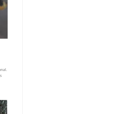
onal.
ns