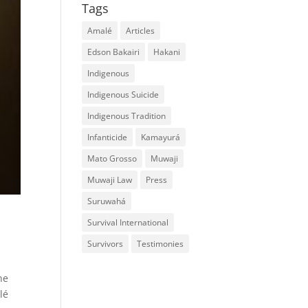
Tags
Amalé
Articles
Edson Bakairi
Hakani
Indigenous
Indigenous Suicide
Indigenous Tradition
Infanticide
Kamayurá
Mato Grosso
Muwaji
Muwaji Law
Press
Suruwahá
Survival International
Survivors
Testimonies
he
lé