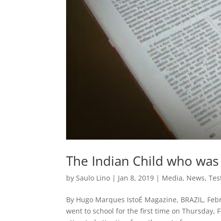
The Indian Child who was 
by
Saulo Lino
|
Jan 8, 2019
|
Media
,
News
,
Tes
By Hugo Marques IstoÉ Magazine, BRAZIL, Febru
went to school for the first time on Thursday,