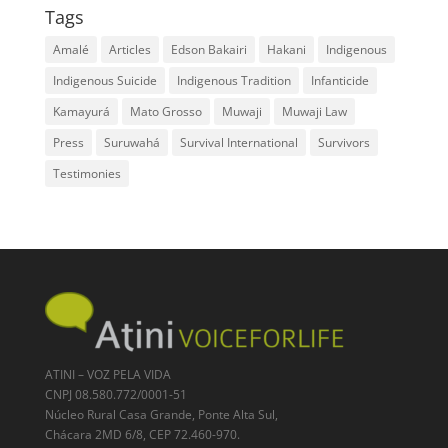
Tags
Amalé
Articles
Edson Bakairi
Hakani
Indigenous
Indigenous Suicide
Indigenous Tradition
Infanticide
Kamayurá
Mato Grosso
Muwaji
Muwaji Law
Press
Suruwahá
Survival International
Survivors
Testimonies
ATINI – VOZ PELA VIDA
CNPJ 08.580.772/0001-51
Núcleo Rural Casa Grande, Ponte Alta Sul,
Chácara 2MD 6/8, CEP 72.460-970.