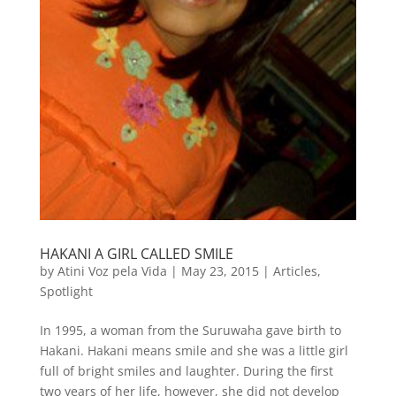
HAKANI A GIRL CALLED SMILE
by
Atini Voz pela Vida
|
May 23, 2015
|
Articles
,
Spotlight
In 1995, a woman from the Suruwaha gave birth to
Hakani. Hakani means smile and she was a little girl
full of bright smiles and laughter. During the first
two years of her life, however, she did not develop