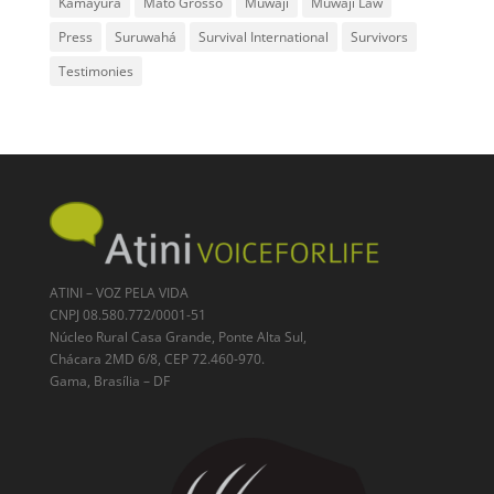
Kamayurá
Mato Grosso
Muwaji
Muwaji Law
Press
Suruwahá
Survival International
Survivors
Testimonies
ATINI – VOZ PELA VIDA
CNPJ 08.580.772/0001-51
Núcleo Rural Casa Grande, Ponte Alta Sul,
Chácara 2MD 6/8, CEP 72.460-970.
Gama, Brasília – DF