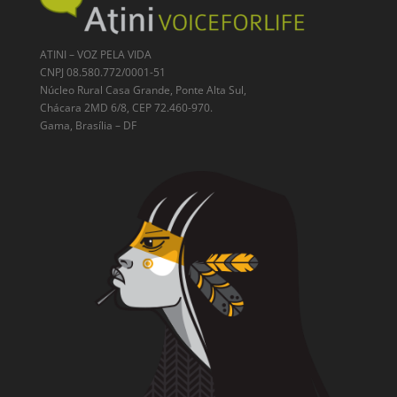
ATINI – VOZ PELA VIDA
CNPJ 08.580.772/0001-51
Núcleo Rural Casa Grande, Ponte Alta Sul,
Chácara 2MD 6/8, CEP 72.460-970.
Gama, Brasília – DF