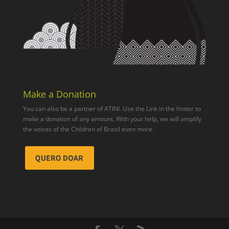
Make a Donation
You can also be a partner of ATINI. Use the Link in the footer to
make a donation of any amount. With your help, we will amplify
the voices of the Children of Brazil even more.