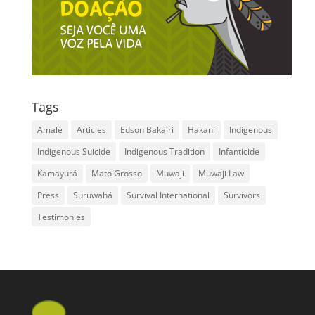
Tags
Amalé
Articles
Edson Bakairi
Hakani
Indigenous
Indigenous Suicide
Indigenous Tradition
Infanticide
Kamayurá
Mato Grosso
Muwaji
Muwaji Law
Press
Suruwahá
Survival International
Survivors
Testimonies