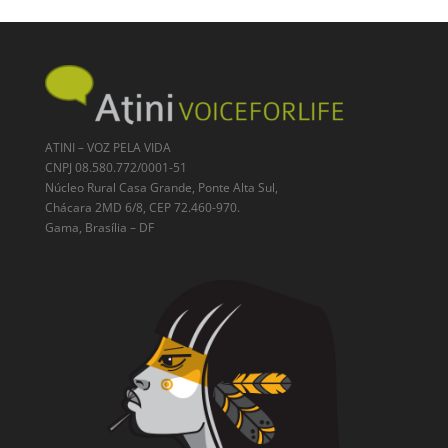
ATINI – VOZ PELA VIDA
CNPJ 08.580.772/0001-51
Núcleo Rural Casa Grande, Ponte Alta Sul,
Chácara 2MD 6/8, CEP 72.460-970.
Gama, Brasília – DF