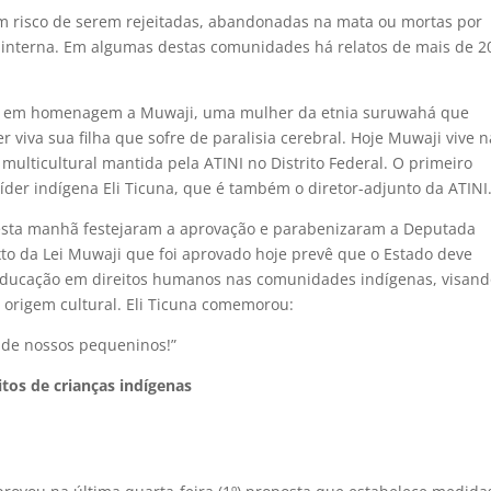
m risco de serem rejeitadas, abandonadas na mata ou mortas por
 interna. Em algumas destas comunidades há relatos de mais de 2
JI, em homenagem a Muwaji, uma mulher da etnia suruwahá que
viva sua filha que sofre de paralisia cerebral. Hoje Muwaji vive n
lticultural mantida pela ATINI no Distrito Federal. O primeiro
 líder indígena Eli Ticuna, que é também o diretor-adjunto da ATINI
nesta manhã festejaram a aprovação e parabenizaram a Deputada
texto da Lei Muwaji que foi aprovado hoje prevê que o Estado deve
educação em direitos humanos nas comunidades indígenas, visand
 origem cultural. Eli Ticuna comemorou:
 de nossos pequeninos!”
tos de crianças indígenas