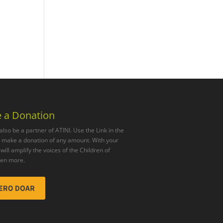
 a Donation
also be a partner of ATINI. Use the Link in the
o make a donation of any amount. With your
will amplify the voices of the Children of
ven more.