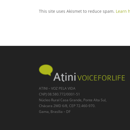
This site uses Akismet to reduce spam.
Learn 
ATINI – VOZ PELA VIDA
CNPJ 08.580.772/0001-51
Núcleo Rural Casa Grande, Ponte Alta Sul,
Chácara 2MD 6/8, CEP 72.460-970.
Gama, Brasília – DF