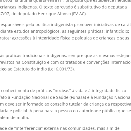
rovou na última quarta-feira (1º) proposta que estabelece medida
 crianças indígenas. O texto aprovado é substitutivo da deputada
057/07, do deputado Henrique Afonso (PV-AC).
sponsáveis pela política indigenista promover iniciativas de cará
iante estudos antropológicos, as seguintes práticas: infanticídio;
atos; agressões à integridade física e psíquica de crianças e seus
o às práticas tradicionais indígenas, sempre que as mesmas estej
evistos na Constituição e com os tratados e convenções internacio
go ao Estatuto do Índio (Lei 6.001/73).
conhecimento de práticas “nocivas” à vida e à integridade físico-
 fato à Fundação Nacional de Saúde (Funasa) e à Fundação Naciona
ém deve ser informado ao conselho tutelar da criança da respectiv
ciária e policial. A pena para a pessoa ou autoridade pública que s
 além de multa.
idade de “interferência” externa nas comunidades, mas sim de