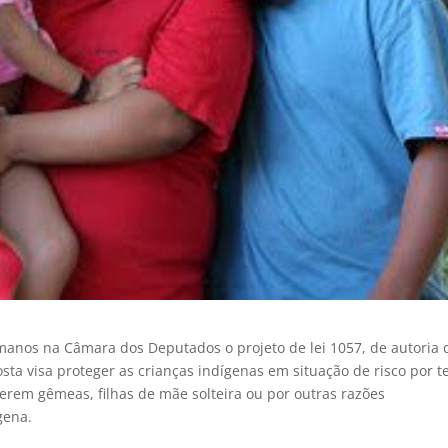
manos na Câmara dos Deputados o projeto de lei 1057, de autoria 
sta visa proteger as crianças indígenas em situação de risco por 
serem gêmeas, filhas de mãe solteira ou por outras razões
gena.