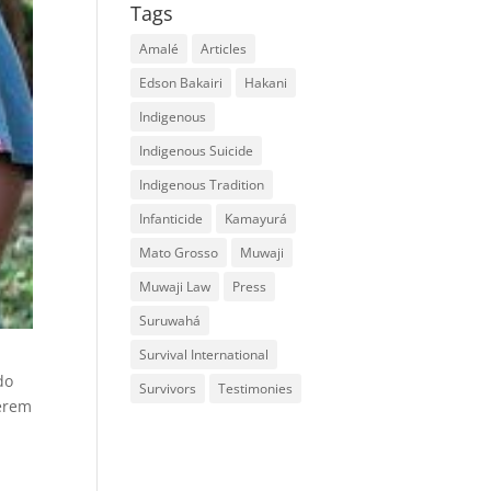
Tags
Amalé
Articles
Edson Bakairi
Hakani
Indigenous
Indigenous Suicide
Indigenous Tradition
Infanticide
Kamayurá
Mato Grosso
Muwaji
Muwaji Law
Press
Suruwahá
Survival International
do
Survivors
Testimonies
terem