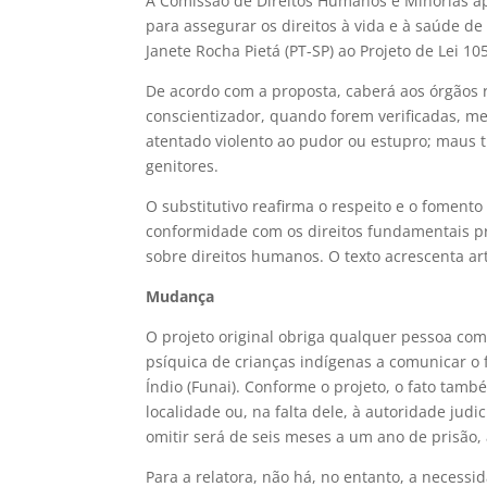
A Comissão de Direitos Humanos e Minorias ap
para assegurar os direitos à vida e à saúde de
Janete Rocha Pietá (PT-SP) ao Projeto de Lei 1
De acordo com a proposta, caberá aos órgãos re
conscientizador, quando forem verificadas, med
atentado violento ao pudor ou estupro; maus tr
genitores.
O substitutivo reafirma o respeito e o foment
conformidade com os direitos fundamentais pr
sobre direitos humanos. O texto acrescenta arti
Mudança
O projeto original obriga qualquer pessoa com 
psíquica de crianças indígenas a comunicar o
Índio (Funai). Conforme o projeto, o fato tamb
localidade ou, na falta dele, à autoridade judi
omitir será de seis meses a um ano de prisão,
Para a relatora, não há, no entanto, a necess