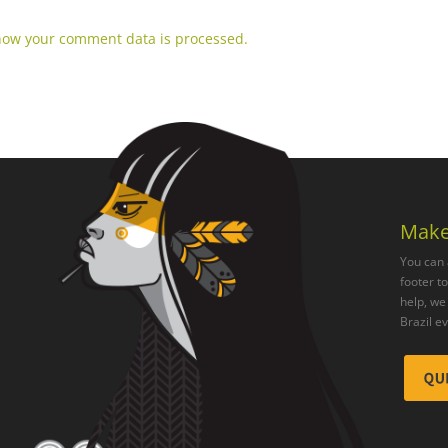
how your comment data is processed.
Make
You can 
footer t
help, we 
Brazil e