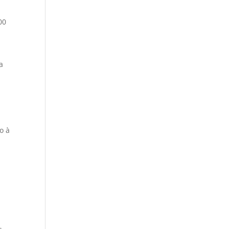
00
a
.
o à