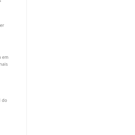
s
ter
am em
nais
l do
a
e