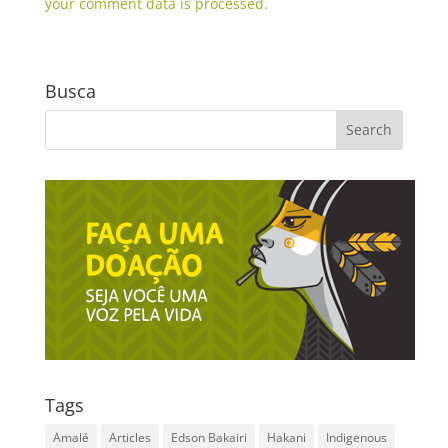
your comment data is processed.
Busca
Tags
Amalé
Articles
Edson Bakairi
Hakani
Indigenous