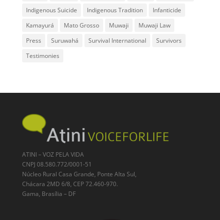
Indigenous Suicide
Indigenous Tradition
Infanticide
Kamayurá
Mato Grosso
Muwaji
Muwaji Law
Press
Suruwahá
Survival International
Survivors
Testimonies
ATINI – VOZ PELA VIDA
CNPJ 08.580.772/0001-51
Núcleo Rural Casa Grande, Ponte Alta Sul,
Chácara 2MD 6/8, CEP 72.460-970.
Gama, Brasília – DF