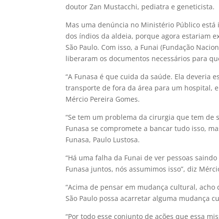
doutor Zan Mustacchi, pediatra e geneticista.
Mas uma denúncia no Ministério Público está i
dos índios da aldeia, porque agora estariam 
São Paulo. Com isso, a Funai (Fundação Nacion
liberaram os documentos necessários para que
“A Funasa é que cuida da saúde. Ela deveria 
transporte de fora da área para um hospital, e
Mércio Pereira Gomes.
“Se tem um problema da cirurgia que tem de s
Funasa se compromete a bancar tudo isso, mas
Funasa, Paulo Lustosa.
“Há uma falha da Funai de ver pessoas saindo 
Funasa juntos, nós assumimos isso”, diz Mérci
“Acima de pensar em mudança cultural, acho 
São Paulo possa acarretar alguma mudança cult
“Por todo esse conjunto de ações que essa mis