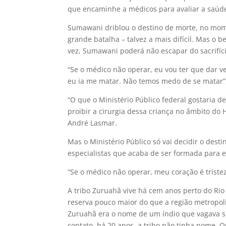
que encaminhe a médicos para avaliar a saúde
Sumawani driblou o destino de morte, no mom
grande batalha – talvez a mais difícil. Mas o 
vez, Sumawani poderá não escapar do sacrifíci
“Se o médico não operar, eu vou ter que dar 
eu ia me matar. Não temos medo de se matar”
“O que o Ministério Público federal gostaria 
proibir a cirurgia dessa criança no âmbito do 
André Lasmar.
Mas o Ministério Público só vai decidir o des
especialistas que acaba de ser formada para e
“Se o médico não operar, meu coração é tristez
A tribo Zuruahã vive há cem anos perto do Ri
reserva pouco maior do que a região metropol
Zuruahã era o nome de um índio que vagava so
contato, há 20 anos, a tribo não tinha nome.