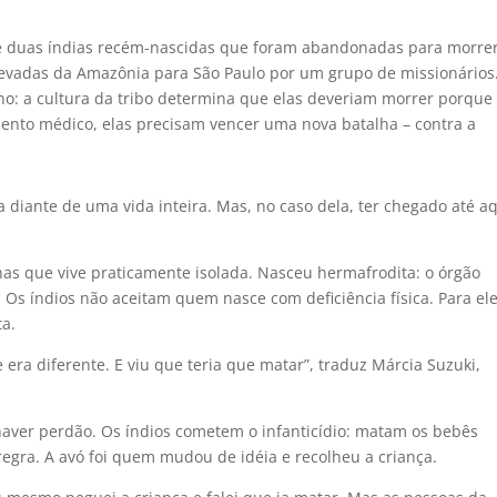
 duas índias recém-nascidas que foram abandonadas para morre
 levadas da Amazônia para São Paulo por um grupo de missionários
no: a cultura da tribo determina que elas deveriam morrer porque
ento médico, elas precisam vencer uma nova batalha – contra a
iante de uma vida inteira. Mas, no caso dela, ter chegado até a
as que vive praticamente isolada. Nasceu hermafrodita: o órgão
s. Os índios não aceitam quem nasce com deficiência física. Para ele
ta.
 era diferente. E viu que teria que matar”, traduz Márcia Suzuki,
ver perdão. Os índios cometem o infanticídio: matam os bebês
egra. A avó foi quem mudou de idéia e recolheu a criança.