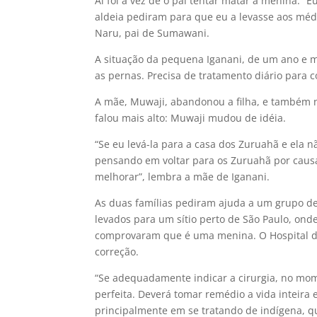
Aí foi a vez de o pai tentar matar a menina. “
aldeia pediram para que eu a levasse aos médi
Naru, pai de Sumawani.
A situação da pequena Iganani, de um ano e m
as pernas. Precisa de tratamento diário para 
A mãe, Muwaji, abandonou a filha, e também ne
falou mais alto: Muwaji mudou de idéia.
“Se eu levá-la para a casa dos Zuruahã e ela 
pensando em voltar para os Zuruahã por causa
melhorar”, lembra a mãe de Iganani.
As duas famílias pediram ajuda a um grupo de 
levados para um sítio perto de São Paulo, on
comprovaram que é uma menina. O Hospital das
correção.
“Se adequadamente indicar a cirurgia, no mo
perfeita. Deverá tomar remédio a vida inteira
principalmente em se tratando de indígena, q