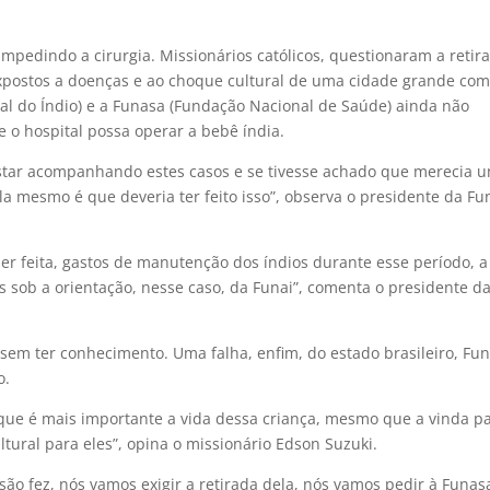
mpedindo a cirurgia. Missionários católicos, questionaram a retir
expostos a doenças e ao choque cultural de uma cidade grande co
al do Índio) e a Funasa (Fundação Nacional de Saúde) ainda não
 o hospital possa operar a bebê índia.
estar acompanhando estes casos e se tivesse achado que merecia 
la mesmo é que deveria ter feito isso”, observa o presidente da Fu
er feita, gastos de manutenção dos índios durante esse período, a
 sob a orientação, nesse caso, da Funai”, comenta o presidente d
sem ter conhecimento. Uma falha, enfim, do estado brasileiro, Fun
o.
que é mais importante a vida dessa criança, mesmo que a vinda p
ural para eles”, opina o missionário Edson Suzuki.
são fez, nós vamos exigir a retirada dela, nós vamos pedir à Funas