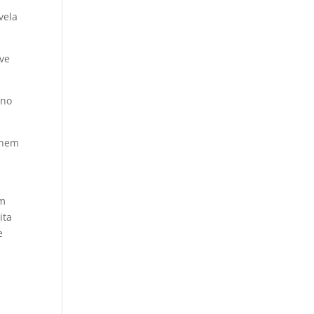
vela
ove
rno
 nem
am
ita
e