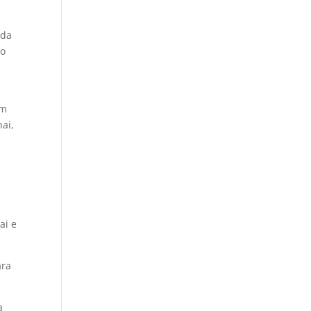
ada
mo
um
nai,
a
ai e
ara
a