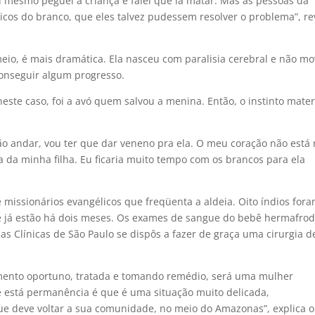
Eu mesmo peguei a criança e falei que ia matar. Mas as pessoas da
cos do branco, que eles talvez pudessem resolver o problema”, re
eio, é mais dramática. Ela nasceu com paralisia cerebral e não m
conseguir algum progresso.
ste caso, foi a avó quem salvou a menina. Então, o instinto mate
não andar, vou ter que dar veneno pra ela. O meu coração não está
 da minha filha. Eu ficaria muito tempo com os brancos para ela
missionários evangélicos que freqüenta a aldeia. Oito índios for
de já estão há dois meses. Os exames de sangue do bebê hermafrod
 Clínicas de São Paulo se dispôs a fazer de graça uma cirurgia d
mento oportuno, tratada e tomando remédio, será uma mulher
 e está permanência é que é uma situação muito delicada,
ue deve voltar a sua comunidade, no meio do Amazonas”, explica o