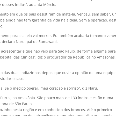
 desses índios”, adianta Mércio.
ento em que os pais desistiram de matá-la. Venceu, sem saber, 
bebê ainda não tem garantia de vida na aldeia. Sem a operação, des
o.
veneno para ela, ela vai morrer. Eu também acabaria tomando vene
, declara Naru, pai de Sumawani.
de acrescentar é que não veio para São Paulo, de forma alguma para
Hospital das Clínicas”, diz o procurador da República no Amazonas,
tino das duas indiazinhas depois que ouvir a opinião de uma equipe
studar o caso.
a. Se o médico operar, meu coração é sorriso”, diz Naru.
o Purus, na Amazônia. São pouco mais de 130 índios e estão numa
itana de São Paulo.
zinho nesta região e era conhecido dos brancos. Até o primeiro
 Quando a equipe de antropólogos perguntou que tribo era aquela,