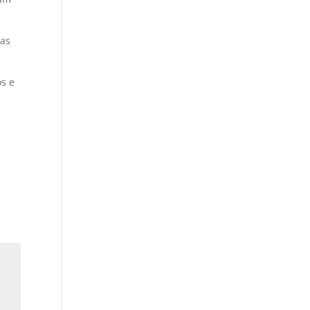
 as
os e