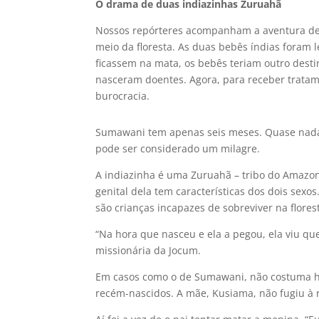
O drama de duas indiazinhas Zuruahã
Nossos repórteres acompanham a aventura de
meio da floresta. As duas bebês índias foram
ficassem na mata, os bebês teriam outro desti
nasceram doentes. Agora, para receber tratam
burocracia.
Sumawani tem apenas seis meses. Quase nada d
pode ser considerado um milagre.
A indiazinha é uma Zuruahã – tribo do Amazon
genital dela tem características dos dois sexo
são crianças incapazes de sobreviver na flores
“Na hora que nasceu e ela a pegou, ela viu que
missionária da Jocum.
Em casos como o de Sumawani, não costuma ha
recém-nascidos. A mãe, Kusiama, não fugiu à r