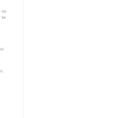
r no
. Se
qui
s,