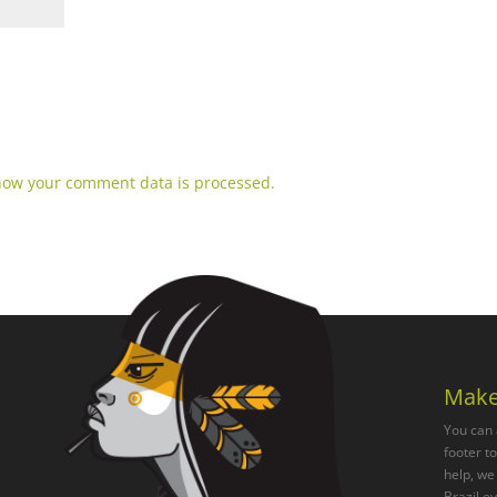
how your comment data is processed.
Make
You can 
footer t
help, we 
Brazil e