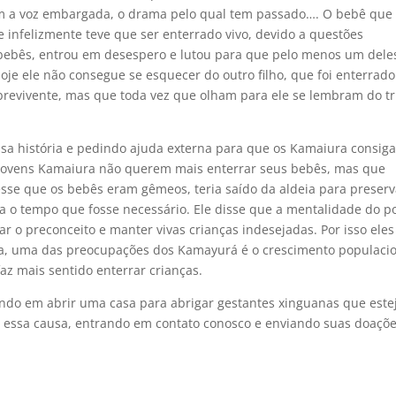
om a voz embargada, o drama pelo qual tem passado…. O bebê que 
 infelizmente teve que ser enterrado vivo, devido a questões
 bebês, entrou em desespero e lutou para que pelo menos um dele
oje ele não consegue se esquecer do outro filho, que foi enterrado
obrevivente, mas que toda vez que olham para ele se lembram do tr
sa história e pedindo ajuda externa para que os Kamaiura consig
s jovens Kamaiura não querem mais enterrar seus bebês, mas que
sse que os bebês eram gêmeos, teria saído da aldeia para preserv
eia o tempo que fosse necessário. Ele disse que a mentalidade do p
r o preconceito e manter vivas crianças indesejadas. Por isso eles
ia, uma das preocupações dos Kamayurá é o crescimento populacio
faz mais sentido enterrar crianças.
ando em abrir uma casa para abrigar gestantes xinguanas que est
m essa causa, entrando em contato conosco e enviando suas doaçõ