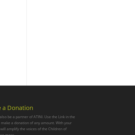
 a Donation
also be a partner of ATINI. Use the Link in the
o make a donation of any amount. With your
will amplify the voices of the Children of
ven more.