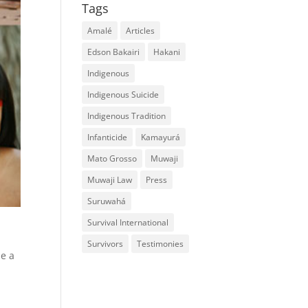
Tags
Amalé
Articles
Edson Bakairi
Hakani
Indigenous
Indigenous Suicide
Indigenous Tradition
Infanticide
Kamayurá
Mato Grosso
Muwaji
Muwaji Law
Press
Suruwahá
Survival International
Survivors
Testimonies
 e a