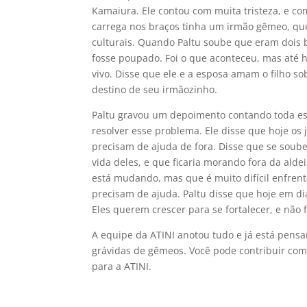
Kamaiura. Ele contou com muita tristeza, e c
carrega nos braços tinha um irmão gêmeo, que
culturais. Quando Paltu soube que eram dois
fosse poupado. Foi o que aconteceu, mas até h
vivo. Disse que ele e a esposa amam o filho s
destino de seu irmãozinho.
Paltu gravou um depoimento contando toda es
resolver esse problema. Ele disse que hoje o
precisam de ajuda de fora. Disse que se soube
vida deles, e que ficaria morando fora da ald
está mudando, mas que é muito difícil enfrenta
precisam de ajuda. Paltu disse que hoje em d
Eles querem crescer para se fortalecer, e não 
A equipe da ATINI anotou tudo e já está pens
grávidas de gêmeos. Você pode contribuir co
para a ATINI.