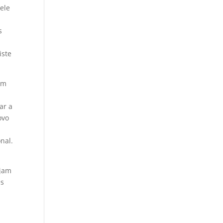
ele
s
iste
am
ar a
ovo
nal.
ejam
es