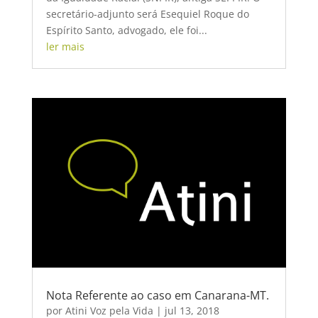
secretário-adjunto será Esequiel Roque do
Espírito Santo, advogado, ele foi...
ler mais
Nota Referente ao caso em Canarana-MT.
por
Atini Voz pela Vida
|
jul 13, 2018