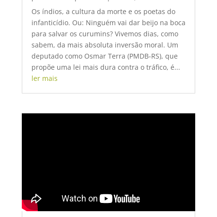
Os índios, a cultura da morte e os poetas do
infanticídio. Ou: Ninguém vai dar beijo na boca
para salvar os curumins? Vivemos dias, como
sabem, da mais absoluta inversão moral. Um
deputado como Osmar Terra (PMDB-RS), que
propõe uma lei mais dura contra o tráfico, é...
ler mais