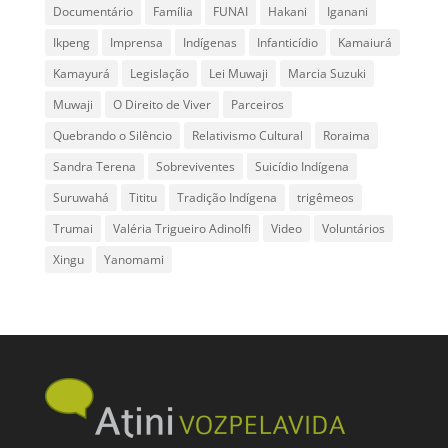
Documentário
Família
FUNAI
Hakani
Iganani
Ikpeng
Imprensa
Indígenas
Infanticídio
Kamaiurá
Kamayurá
Legislação
Lei Muwaji
Marcia Suzuki
Muwaji
O Direito de Viver
Parceiros
Quebrando o Silêncio
Relativismo Cultural
Roraima
Sandra Terena
Sobreviventes
Suicídio Indígena
Suruwahá
Tititu
Tradição Indígena
trigêmeos
Trumai
Valéria Trigueiro Adinolfi
Video
Voluntários
Xingu
Yanomami