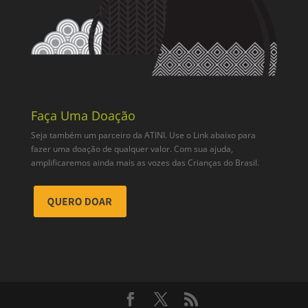
Faça Uma Doação
Seja também um parceiro da ATINI. Use o Link abaixo para
fazer uma doação de qualquer valor. Com sua ajuda,
amplificaremos ainda mais as vozes das Crianças do Brasil.