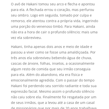
O avô de Hakani tomou seu arco e flecha e apontou
para ela. A flechada errou o coração, mas perfurou
seu ombro. Logo em seguida, tomado por culpa e
remorso, ele atentou contra a própria vida, ingerindo
uma porção do venenoso timbó. Para Hakani, ainda
não era a hora de cair o profundo silêncio; mais uma
vez ela sobreviveu.
Hakani, tinha apenas dois anos e meio de idade e
passou a viver como se fosse uma amaldiçoada. Por
três anos ela sobreviveu bebendo água de chuva,
cascas de árvore, folhas, insetos, a ocasionalmente
algum resto de comida que seu irmão conseguia
para ela. Além do abandono, ela era física e
emocionalmente agredida. Com o passar do tempo
Hakani foi perdendo seu sorrido radiante e toda sua
expressão facial. Mesmo assim o profundo silêncio
não caiu sobre ela. Finalmente foi resgatada por um
de seus irmãos, que a levou até a casa de um casal
de missionários que por mais de 20 anos trabalhava