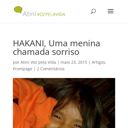
HAKANI, Uma menina
chamada sorriso
por
Atini Voz pela Vida
|
maio 23, 2015
|
Artigos
,
Frontpage
|
2 Comentários