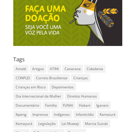
Tags
Amalé
Artigos
ATINI
Canarana
Cidadania
CONPLEI
Correio Braziliense
Crianças
Crianças em Risco
Depoimentos
Dia Internacional da Mulher
Direitos Humanos
Documentário
Família
FUNAI
Hakani
Iganani
Ikpeng
Imprensa
Indígenas
Infanticídio
Kamaiurá
Kamayurá
Legislação
Lei Muwaji
Marcia Suzuki