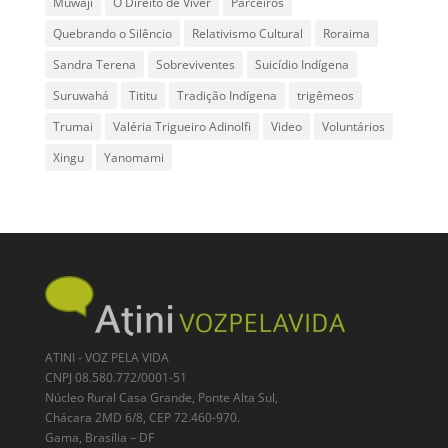
Muwaji
O Direito de Viver
Parceiros
Quebrando o Silêncio
Relativismo Cultural
Roraima
Sandra Terena
Sobreviventes
Suicídio Indígena
Suruwahá
Tititu
Tradição Indígena
trigêmeos
Trumai
Valéria Trigueiro Adinolfi
Video
Voluntários
Xingu
Yanomami
ATINI - VOZ PELA VIDA
CNPJ 08.580.772/0001-51
Núcleo Rural Casa Grande, Ponte Alta Sul,
Chácara 2MD 6/8, CEP 72.460-970.
Gama, Brasília – DF