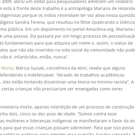
m 2009, abriu um edital para pesquisadores emitirem um relatório
em está à frente deste trabalho é a antropóloga Mariana de Holanda
digenistas porque os indíos reivindiam ter voz ativa nessa questão
indígena Sandra Terena, que resultou no filme Quebrando o Silêncio
orma pública. Em um depoimento no portal Amazônia.org, Mariana 
é uma pessoa. Ela passará por um longo processo de pessoalizaçã
rão fundamentais para que adquira um nome e, assim, o status de
onatos que não são inseridos na vida social da comunidade não po
não é. Infanticídio, então, nunca”.
m Morte
, Márcia Suzuki, conselheira da Atini, revela que alguns
 defendendo o indefensável. “Através de trabalhos acadêmicos
, eles estão tentando disseminar uma teoria no mínimo racista”. A
 certas crianças não precisariam ser enxergadas como seres
envolveria morte, apenas interdição de um processo de construção
ha dois, cinco ou dez anos de idade. “Somos contra esse
s mulheres e lideranças indígenas se manifestaram a favor da vi
s para que essas crianças possam sobreviver. Para que isso possa
e políticas públicas para atender essa questão. Sandra concorda. 