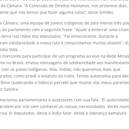
da Câmara. “A Comissão de Direitos Humanos, nos próximos dias, 
tente que nós temos que fazer alguma coisa”, disse Simões.
 Câmara, uma equipe de jovens indígenas de pelo menos três po
es do parlamento com a seguinte frase: “Ajude a enterrar uma crian
m terra nas mãos dos deputados. “Foi emocionante. Durante a
am solidariedade a nossa luta e conquistamos muitos aliados”, di
pela Vida.
lo Horizonte para participar de um programa ao vivo na Rede Mina
mo no Brasil, enviou mensagens de solidariedade aos manifestant
 com os povos indígenas. Nós, índios, não queremos mais que
rados, como prevê o estatuto do índio. Temos autonomia para dec
o filme Quebrando o Silêncio percebi que muitos dos meus parente
iz Sandra.
ocionou parlamentares e assessores com sua fala. “Ei autoridade
decidem por nós sem conhecer as nossas necessidades. Vocês nun
sa. Ei deputados, deixa o índio falar, deixa a liderança kamaiurá