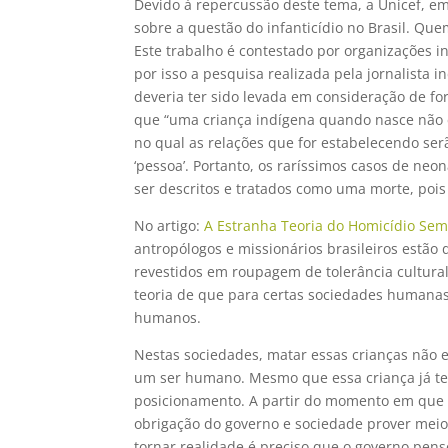
Devido à repercussão deste tema, a Unicef, e
sobre a questão do infanticídio no Brasil. Qu
Este trabalho é contestado por organizações in
por isso a pesquisa realizada pela jornalista 
deveria ter sido levada em consideração de f
que “uma criança indígena quando nasce não 
no qual as relações que for estabelecendo se
‘pessoa’. Portanto, os raríssimos casos de ne
ser descritos e tratados como uma morte, pois 
No artigo:
A Estranha Teoria do Homicídio Se
antropólogos e missionários brasileiros estão
revestidos em roupagem de tolerância cultural
teoria de que para certas sociedades humanas
humanos.
Nestas sociedades, matar essas crianças não 
um ser humano. Mesmo que essa criança já ten
posicionamento. A partir do momento em que a
obrigação do governo e sociedade prover meio
tornar realidade é preciso que o governo pens