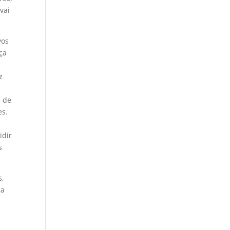
vai
vos
ça
z
s de
es.
idir
s
s,
ca