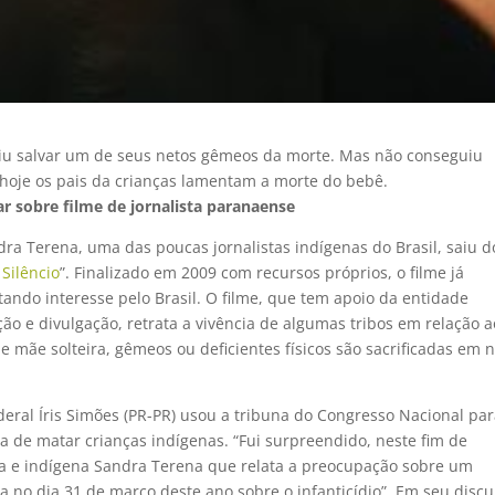
iu salvar um de seus netos gêmeos da morte. Mas não conseguiu
 hoje os pais da crianças lamentam a morte do bebê.
r sobre filme de jornalista paranaense
ra Terena, uma das poucas jornalistas indígenas do Brasil, saiu d
Silêncio
”. Finalizado em 2009 com recursos próprios, o filme já
tando interesse pelo Brasil. O filme, que tem apoio da entidade
ção e divulgação, retrata a vivência de algumas tribos em relação a
 de mãe solteira, gêmeos ou deficientes físicos são sacrificadas em
ederal Íris Simões (PR-PR) usou a tribuna do Congresso Nacional pa
 de matar crianças indígenas. “Fui surpreendido, neste fim de
ta e indígena Sandra Terena que relata a preocupação sobre um
a no dia 31 de março deste ano sobre o infanticídio”. Em seu discu