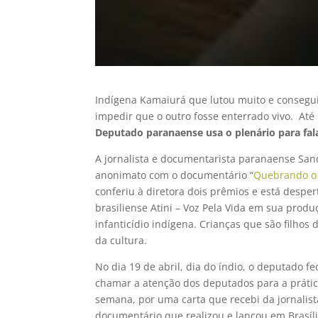
Indígena Kamaiurá que lutou muito e consegu
impedir que o outro fosse enterrado vivo. Até
Deputado paranaense usa o plenário para fala
A jornalista e documentarista paranaense Sand
anonimato com o documentário “
Quebrando o 
conferiu à diretora dois prêmios e está desper
brasiliense Atini – Voz Pela Vida em sua produ
infanticídio indígena. Crianças que são filhos
da cultura.
No dia 19 de abril, dia do índio, o deputado f
chamar a atenção dos deputados para a prática
semana, por uma carta que recebi da jornalis
documentário que realizou e lançou em Brasíli