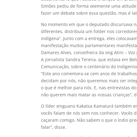
Simões pediu de forma veemente uma atitude 
fazer um debate sobre essa questão, mas é la
No momento em que o deputado discursava na
diferentes, distribuía um folder nos corredor
indígena”. Junto com a entrega, eles colocava
manifestação muitos parlamentares manifestar
Damares Alves, conselheira da ong Atini – Voz 
A jornalista Sandra Terena, que estava em Be
Comunicação, sobre o centenário do indigenis
“Este ano comemora-se cem anos de trabalhos
decidam por nós, não queremos mais ser integ
o que é melhor para nós. E, nas entrevistas d
não querem mais matar as nossas crianças”, d
O líder xinguano Kakatsa Kamaiurá também em
vocês falam de nós sem nos conhecer. Vocês 
caçaram comigo. Não sabem o que o índio preci
falar”, disse.