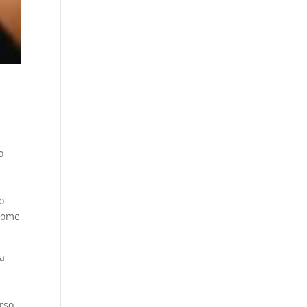
o
o
 nome
ra
rso,