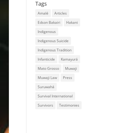
Tags
Amalé
Articles
Edson Bakairi
Hakani
Indigenous
Indigenous Suicide
Indigenous Tradition
Infanticide
Kamayurá
Mato Grosso
Muwaji
Muwaji Law
Press
Suruwahá
Survival International
Survivors
Testimonies