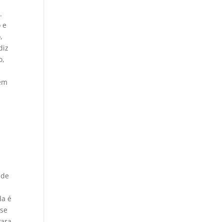
.
 e
,
diz
o,
dem
 de
da é
 se
Para