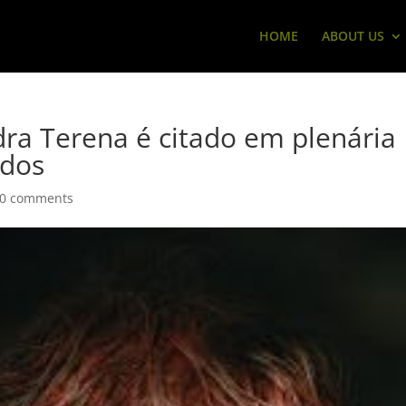
HOME
ABOUT US
ra Terena é citado em plenária
ados
0 comments