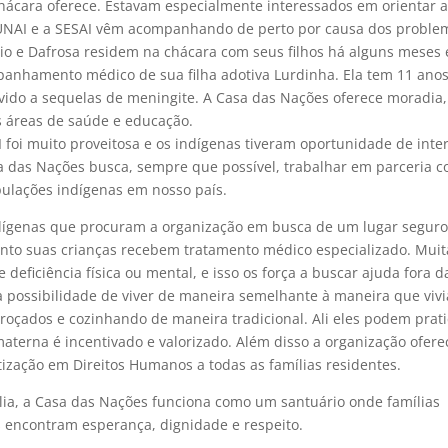
ácara oferece. Estavam especialmente interessados em orientar 
 FUNAI e a SESAI vêm acompanhando de perto por causa dos proble
o e Dafrosa residem na chácara com seus filhos há alguns meses 
panhamento médico de sua filha adotiva Lurdinha. Ela tem 11 ano
vido a sequelas de meningite. A Casa das Nações oferece moradia,
 áreas de saúde e educação.
 foi muito proveitosa e os indígenas tiveram oportunidade de inte
sa das Nações busca, sempre que possível, trabalhar em parceria 
pulações indígenas em nosso país.
ndígenas que procuram a organização em busca de um lugar seguro
nto suas crianças recebem tratamento médico especializado. Muit
deficiência física ou mental, e isso os força a buscar ajuda fora d
 a possibilidade de viver de maneira semelhante à maneira que viv
oçados e cozinhando de maneira tradicional. Ali eles podem prati
 materna é incentivado e valorizado. Além disso a organização ofere
ização em Direitos Humanos a todas as famílias residentes.
ília, a Casa das Nações funciona como um santuário onde famílias
as encontram esperança, dignidade e respeito.