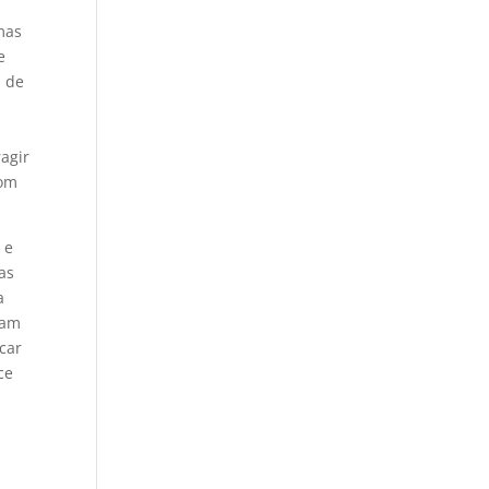
a
mas
e
s de
ragir
com
 e
as
a
iam
car
ce