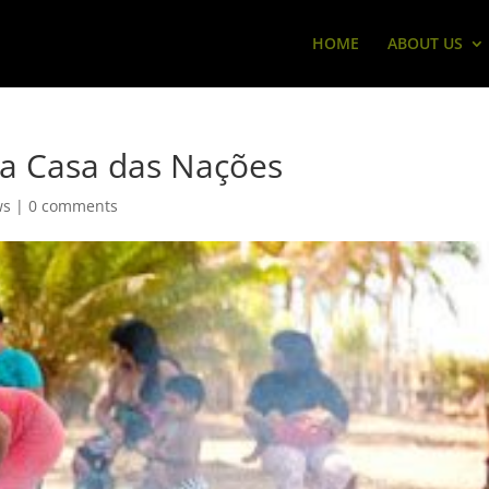
HOME
ABOUT US
 a Casa das Nações
ws
|
0 comments