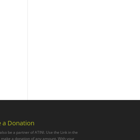
 a Donation
also be a partner of ATINI. Use the Link in the
o make a donation of any amount. With your