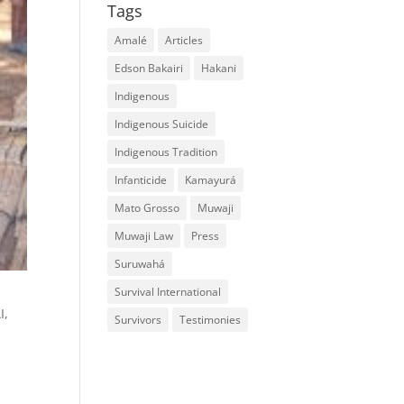
Tags
Amalé
Articles
Edson Bakairi
Hakani
Indigenous
Indigenous Suicide
Indigenous Tradition
Infanticide
Kamayurá
Mato Grosso
Muwaji
Muwaji Law
Press
Suruwahá
Survival International
I,
Survivors
Testimonies