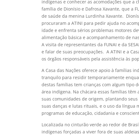
indígenas e conhecer as acomodações que a ch
família de Dionísio e Dafrosa Xavante, que a
de saúde da menina Lurdinha Xavante. Dionísi
procuraram a ATINI para pedir ajuda no acom
idade e enfrenta sérios problemas motores de
alimentação básica e acompanhamento de nas
A visita de representantes da FUNAI e da SESAI
e falar de suas preocupações. A ATINI e a Ca
os órgãos responsáveis pela assistência às po
A Casa das Nações oferece apoio à famílias i
tranquilo para residir temporariamente enqua
destas famílias tem crianças com algum tipo de 
área indígena. Na chácara essas famílias têm
suas comunidades de origem, plantando seus r
suas danças e lutas rituais, e o uso da língua
programas de educação, cidadania e conscient
Localizada no cinturão verde ao redor de Bras
indígenas forçadas a viver fora de suas aldei