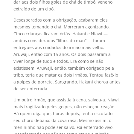
dar aos dois filhos goles de chá de timbó, veneno
extraído de um cipó.
Desesperados com a obrigação, acabaram eles
mesmos tomando o chá. Morreram agonizando.
Cinco crianças ficaram órfãs. Hakani e Niawi —
ambos considerados “filhos do mau” — foram
entregues aos cuidados do irmão mais velho,
Aruwaji, então com 15 anos. Os dois passaram a
viver longe de tudo e todos. Era como se não
existissem. Aruwaji, então, também obrigado pela
tribo, teria que matar os dois irmãos. Tentou fazê-lo
a golpes de porrete. Sangrando, Hakani chorou antes
de ser enterrada.
Um outro irmão, que assistia à cena, salvou-a. Niawi,
mais fragilizado pelos golpes, não esboçou reação.
Há quem diga que, horas depois, tenha escutado
seu choro debaixo da cova rasa. Mesmo assim, o
menininho não pôde ser salvo. Foi enterrado vivo.