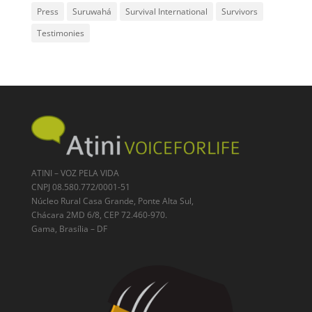
Press
Suruwahá
Survival International
Survivors
Testimonies
ATINI – VOZ PELA VIDA
CNPJ 08.580.772/0001-51
Núcleo Rural Casa Grande, Ponte Alta Sul,
Chácara 2MD 6/8, CEP 72.460-970.
Gama, Brasília – DF