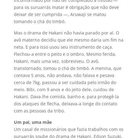
Inconformado por não ter completado a missão —
para os suruarrás matar é obrigação que não deve
deixar de ser cumprida —, Aruwaji se matou
tomando o chá do timbó.
Mas o drama de Hakani não havia parado por aí. O
avô materno decidiu que ele mesmo daria um fim na
neta. E para isso usou seu instrumento de caça.
Flechou-a entre o peito e o ombro. Mesmo ferida,
Hakani, mais uma vez, sobreviveu. O avô,
transtornado, tomou o chá de timbó. A menina, que
contava 5 anos, não andava, não falava e pesava
cerca de 7kg, passou a ser cuidada pelo irmão do
meio. Bibi, com 9 anos e do jeito dele, cuidou de
Hakani. Dava-lhe comida, banho e, para protegê-la
dos ataques de flecha, deixava-a longe do contato
com as pessoas da tribo.
Um pai, uma mãe
Um casal de missionários que fazia trabalhos com os
suruarrás soube do drama de Hakani. Edson Suzuki,