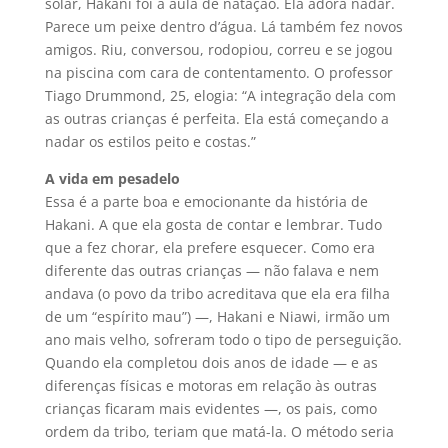
solar, Hakani foi à aula de natação. Ela adora nadar.
Parece um peixe dentro d’água. Lá também fez novos
amigos. Riu, conversou, rodopiou, correu e se jogou
na piscina com cara de contentamento. O professor
Tiago Drummond, 25, elogia: “A integração dela com
as outras crianças é perfeita. Ela está começando a
nadar os estilos peito e costas.”
A vida em pesadelo
Essa é a parte boa e emocionante da história de
Hakani. A que ela gosta de contar e lembrar. Tudo
que a fez chorar, ela prefere esquecer. Como era
diferente das outras crianças — não falava e nem
andava (o povo da tribo acreditava que ela era filha
de um “espírito mau”) —, Hakani e Niawi, irmão um
ano mais velho, sofreram todo o tipo de perseguição.
Quando ela completou dois anos de idade — e as
diferenças físicas e motoras em relação às outras
crianças ficaram mais evidentes —, os pais, como
ordem da tribo, teriam que matá-la. O método seria