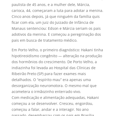
paulista de 45 anos, e a mulher dele, Márcia,
carioca, 44, começaram a luta para adotar a menina.
Cinco anos depois, já que ninguém da família quis
ficar com ela, um juiz do Juizado de Infância de
Manaus sentenciou: Edson e Márcia seriam os pais
adotivos da menina. E começou a peregrinação dos
pais em busca de tratamento médico.
Em Porto Velho, o primeiro diagnóstico: Hakani tinha
hipotireoidismo congênito — alteração na produção
dos hormônios do crescimento. De Porto Velho, a
indiazinha foi levada ao Hospital das Clínicas de
Ribeirão Preto (SP) para fazer exames mais
detalhados. O “espírito mau” era apenas uma
desorganização neuromotora. O mesmo mal que
acometera o irmãozinho enterrado vivo.
Com medicação e alimentação adequadas, Hakani
começou a se desenvolver. Cresceu, engordou,
começou a falar, andar e a interagir. No ano
passado, desembarcou com os pais em Brasília.