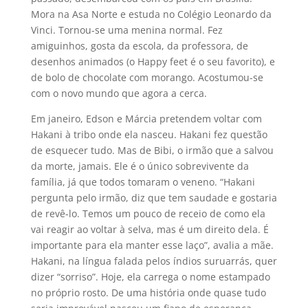
Mora na Asa Norte e estuda no Colégio Leonardo da
Vinci. Tornou-se uma menina normal. Fez
amiguinhos, gosta da escola, da professora, de
desenhos animados (o Happy feet é o seu favorito), e
de bolo de chocolate com morango. Acostumou-se
com o novo mundo que agora a cerca.
Em janeiro, Edson e Márcia pretendem voltar com
Hakani à tribo onde ela nasceu. Hakani fez questão
de esquecer tudo. Mas de Bibi, o irmão que a salvou
da morte, jamais. Ele é o único sobrevivente da
família, já que todos tomaram o veneno. “Hakani
pergunta pelo irmão, diz que tem saudade e gostaria
de revê-lo. Temos um pouco de receio de como ela
vai reagir ao voltar à selva, mas é um direito dela. É
importante para ela manter esse laço”, avalia a mãe.
Hakani, na língua falada pelos índios suruarrás, quer
dizer “sorriso”. Hoje, ela carrega o nome estampado
no próprio rosto. De uma história onde quase tudo