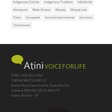
Indigenous Suicide
Indigenous Tradition
Infanticide
Kamayurá
Mato Grosso
Muwaji
Muwaji Law
Press
Suruwahá
Survival International
Survivors
Testimonies
ATINI – VOZ PELA VIDA
CNPJ 08.580.772/0001-51
Núcleo Rural Casa Grande, Ponte Alta Sul,
Chácara 2MD 6/8, CEP 72.460-970.
Gama, Brasília – DF