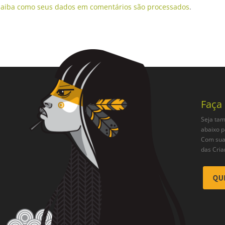
Saiba como seus dados em comentários são processados
.
Faça
Seja tam
abaixo p
Com sua 
das Cria