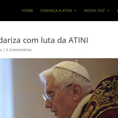
HOME
CONHEÇA A ATINI
NOSSA VOZ
dariza com luta da ATINI
as
|
0 Comentários