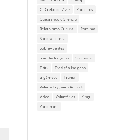
O Direito de Viver
Parceiros
Quebrando o Silêncio
Relativismo Cultural
Roraima
Sandra Terena
Sobreviventes
Suicídio Indígena
Suruwahá
Tititu
Tradição Indígena
trigêmeos
Trumai
Valéria Trigueiro Adinolfi
Video
Voluntários
Xingu
Yanomami