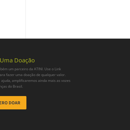
 Uma Doação
bém um parceiro da ATINI. Use o Link
ara fazer uma doação de qualquer valor.
ajuda, amplificaremos ainda mais as vozes
nças do Brasil.