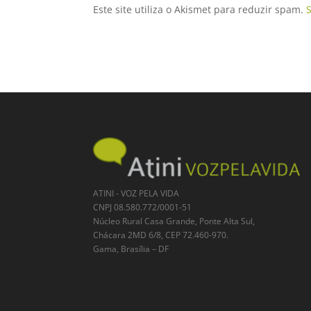
Este site utiliza o Akismet para reduzir spam.
ATINI - VOZ PELA VIDA
CNPJ 08.580.772/0001-51
Núcleo Rural Casa Grande, Ponte Alta Sul,
Chácara 2MD 6/8, CEP 72.460-970.
Gama, Brasília – DF