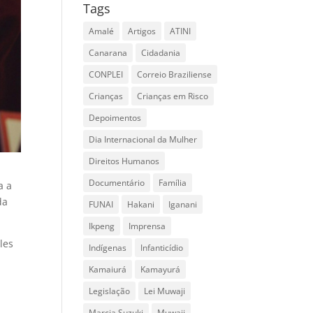
Tags
Amalé
Artigos
ATINI
Canarana
Cidadania
CONPLEI
Correio Braziliense
Crianças
Crianças em Risco
Depoimentos
Dia Internacional da Mulher
Direitos Humanos
Documentário
Família
a a
da
FUNAI
Hakani
Iganani
Ikpeng
Imprensa
les
Indígenas
Infanticídio
Kamaiurá
Kamayurá
Legislação
Lei Muwaji
Marcia Suzuki
Muwaji