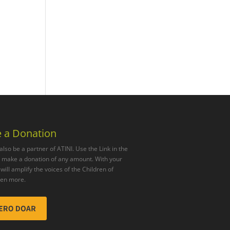
 a Donation
also be a partner of ATINI. Use the Link in the
o make a donation of any amount. With your
will amplify the voices of the Children of
ven more.