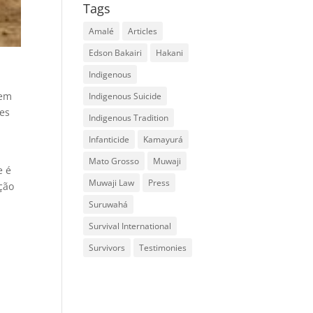
Tags
Amalé
Articles
Edson Bakairi
Hakani
Indigenous
gem
Indigenous Suicide
les
Indigenous Tradition
Infanticide
Kamayurá
Mato Grosso
Muwaji
e é
Muwaji Law
Press
ção
Suruwahá
Survival International
Survivors
Testimonies