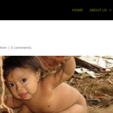
HOME
ABOUT US
dren
|
0 comments