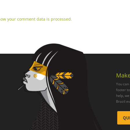
how your comment data is processed.
Make
You can 
footer t
help, we 
Brazil e