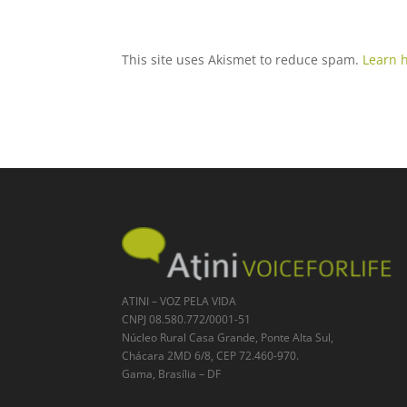
This site uses Akismet to reduce spam.
Learn 
ATINI – VOZ PELA VIDA
CNPJ 08.580.772/0001-51
Núcleo Rural Casa Grande, Ponte Alta Sul,
Chácara 2MD 6/8, CEP 72.460-970.
Gama, Brasília – DF