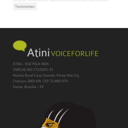
Testimonies
ATINI – VOZ PELA VIDA
CNPJ 08.580.772/0001-51
Núcleo Rural Casa Grande, Ponte Alta Sul,
Chácara 2MD 6/8, CEP 72.460-970.
Gama, Brasília – DF