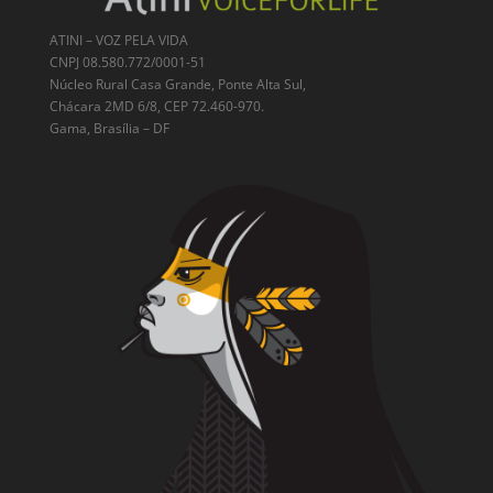
ATINI – VOZ PELA VIDA
CNPJ 08.580.772/0001-51
Núcleo Rural Casa Grande, Ponte Alta Sul,
Chácara 2MD 6/8, CEP 72.460-970.
Gama, Brasília – DF