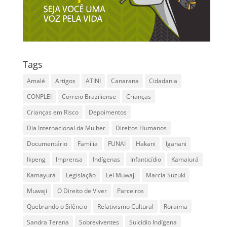
Tags
Amalé
Artigos
ATINI
Canarana
Cidadania
CONPLEI
Correio Braziliense
Crianças
Crianças em Risco
Depoimentos
Dia Internacional da Mulher
Direitos Humanos
Documentário
Família
FUNAI
Hakani
Iganani
Ikpeng
Imprensa
Indígenas
Infanticídio
Kamaiurá
Kamayurá
Legislação
Lei Muwaji
Marcia Suzuki
Muwaji
O Direito de Viver
Parceiros
Quebrando o Silêncio
Relativismo Cultural
Roraima
Sandra Terena
Sobreviventes
Suicídio Indígena