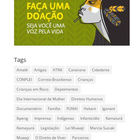
Tags
Amalé
Artigos
ATINI
Canarana
Cidadania
CONPLEI
Correio Braziliense
Crianças
Crianças em Risco
Depoimentos
Dia Internacional da Mulher
Direitos Humanos
Documentário
Família
FUNAI
Hakani
Iganani
Ikpeng
Imprensa
Indígenas
Infanticídio
Kamaiurá
Kamayurá
Legislação
Lei Muwaji
Marcia Suzuki
Muwaji
O Direito de Viver
Parceiros