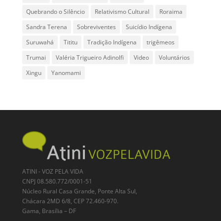
Quebrando o Silêncio
Relativismo Cultural
Roraima
Sandra Terena
Sobreviventes
Suicídio Indígena
Suruwahá
Tititu
Tradição Indígena
trigêmeos
Trumai
Valéria Trigueiro Adinolfi
Video
Voluntários
Xingu
Yanomami
ATINI - VOZ PELA VIDA
CNPJ 08.580.772/0001-51
Núcleo Rural Casa Grande, Ponte Alta Sul,
Chácara 2MD 6/8, CEP 72.460-970.
Gama, Brasília – DF