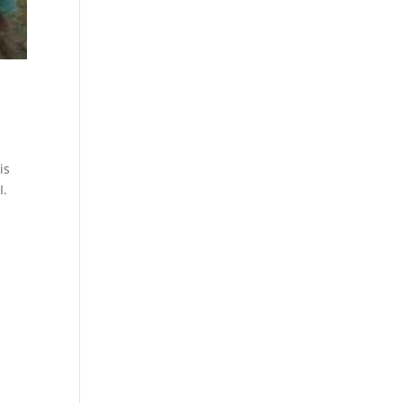
is
I.