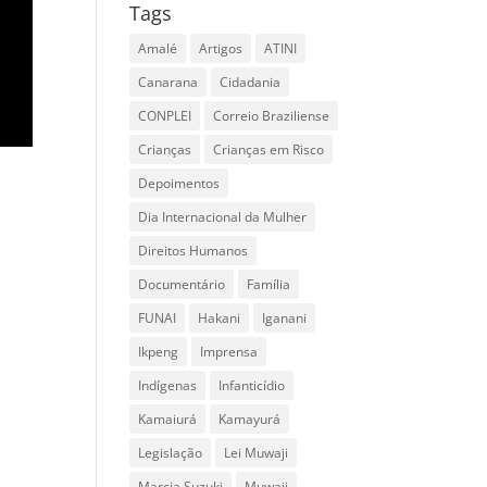
Tags
Amalé
Artigos
ATINI
Canarana
Cidadania
CONPLEI
Correio Braziliense
Crianças
Crianças em Risco
Depoimentos
Dia Internacional da Mulher
Direitos Humanos
Documentário
Família
FUNAI
Hakani
Iganani
Ikpeng
Imprensa
Indígenas
Infanticídio
Kamaiurá
Kamayurá
Legislação
Lei Muwaji
Marcia Suzuki
Muwaji