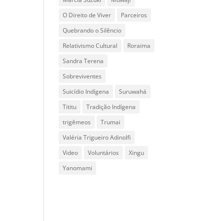
O Direito de Viver
Parceiros
Quebrando o Silêncio
Relativismo Cultural
Roraima
Sandra Terena
Sobreviventes
Suicídio Indígena
Suruwahá
Tititu
Tradição Indígena
trigêmeos
Trumai
Valéria Trigueiro Adinolfi
Video
Voluntários
Xingu
Yanomami