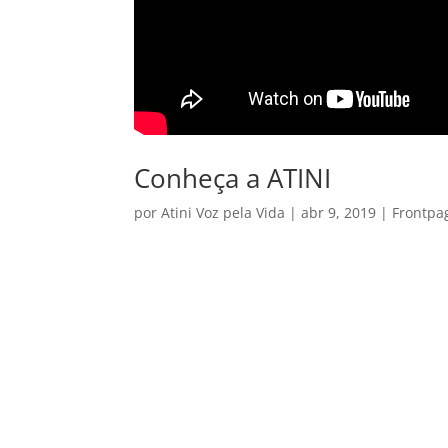
Conheça a ATINI
por
Atini Voz pela Vida
|
abr 9, 2019
|
Frontpa