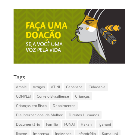
Tags
Amalé
Artigos
ATINI
Canarana
Cidadania
CONPLEI
Correio Braziliense
Crianças
Crianças em Risco
Depoimentos
Dia Internacional da Mulher
Direitos Humanos
Documentário
Família
FUNAI
Hakani
Iganani
Ikpeng
Imprensa
Indígenas
Infanticídio
Kamaiurá