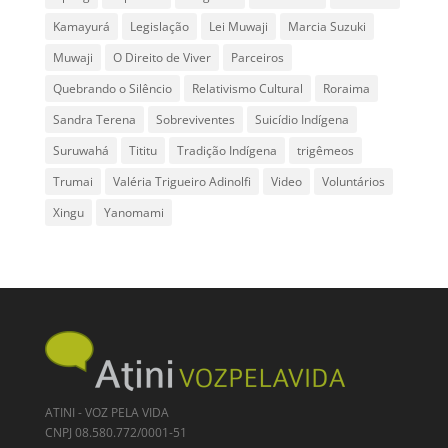
Kamayurá
Legislação
Lei Muwaji
Marcia Suzuki
Muwaji
O Direito de Viver
Parceiros
Quebrando o Silêncio
Relativismo Cultural
Roraima
Sandra Terena
Sobreviventes
Suicídio Indígena
Suruwahá
Tititu
Tradição Indígena
trigêmeos
Trumai
Valéria Trigueiro Adinolfi
Video
Voluntários
Xingu
Yanomami
ATINI - VOZ PELA VIDA
CNPJ 08.580.772/0001-51