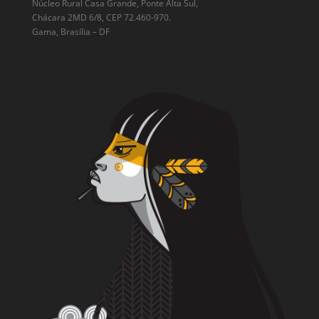
Núcleo Rural Casa Grande, Ponte Alta Sul,
Chácara 2MD 6/8, CEP 72.460-970.
Gama, Brasília – DF