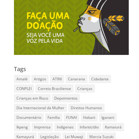
Tags
Amalé
Artigos
ATINI
Canarana
Cidadania
CONPLEI
Correio Braziliense
Crianças
Crianças em Risco
Depoimentos
Dia Internacional da Mulher
Direitos Humanos
Documentário
Família
FUNAI
Hakani
Iganani
Ikpeng
Imprensa
Indígenas
Infanticídio
Kamaiurá
Kamayurá
Legislação
Lei Muwaji
Marcia Suzuki