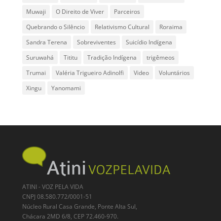
Muwaji
O Direito de Viver
Parceiros
Quebrando o Silêncio
Relativismo Cultural
Roraima
Sandra Terena
Sobreviventes
Suicídio Indígena
Suruwahá
Tititu
Tradição Indígena
trigêmeos
Trumai
Valéria Trigueiro Adinolfi
Video
Voluntários
Xingu
Yanomami
ATINI - VOZ PELA VIDA
CNPJ 08.580.772/0001-51
Núcleo Rural Casa Grande, Ponte Alta Sul,
Chácara 2MD 6/8, CEP 72.460-970.