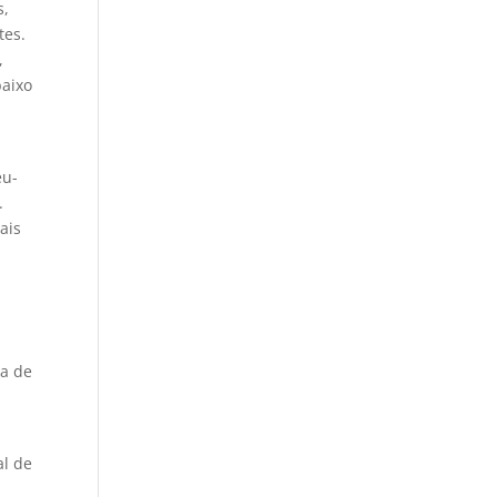
s,
tes.
,
baixo
eu-
.
ais
ia de
al de