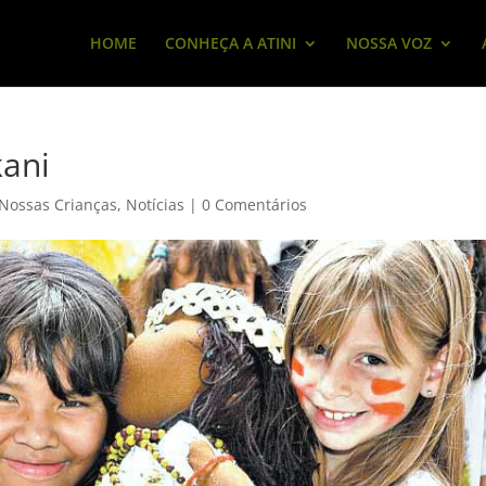
HOME
CONHEÇA A ATINI
NOSSA VOZ
kani
Nossas Crianças
,
Notícias
|
0 Comentários