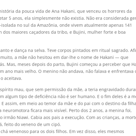
história da pouca vida de Ana Hakani, que venceu os horrores da
letar 5 anos, ela simplesmente não existia. Não era considerada ge
mi-isolada no sul da Amazônia, onde vivem atualmente apenas 141
um dos maiores caçadores da tribo, e Bujini, mulher forte e boa
to e dança na selva. Teve corpos pintados em ritual sagrado. Afi
a muito, a mãe não hesitou em dar-lhe o nome de Hakani — que
rrás. Mas, meses depois do parto, Bujini começou a perceber que H
um ano mais velho. O menino não andava, não falava e enfrentava 
o aceitava.
 espírito mau, que sem permissão da mãe, a teria engravidado dura
m algum tipo de deficiência não é ser humano. E o fim deles é a m
 E assim, em meio ao temor da mãe e do pai com o destino da filha
 neuromotora ficara mais visível. Perto dos 2 anos, a menina foi,
o irmão Niawi. Cabia aos pais a execução. Com as crianças, a mort
, feito do veneno de um cipó.
chá venenoso para os dois filhos. Em vez disso, eles mesmos