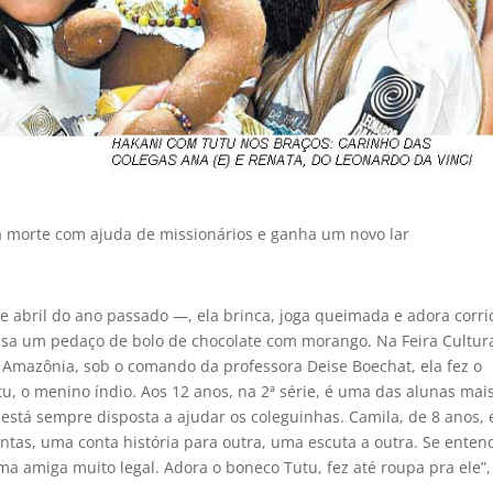
da morte com ajuda de missionários e ganha um novo lar
 abril do ano passado —, ela brinca, joga queimada e adora corri
nsa um pedaço de bolo de chocolate com morango. Na Feira Cultura
 Amazônia, sob o comando da professora Deise Boechat, ela fez o
u, o menino índio. Aos 12 anos, na 2ª série, é uma das alunas mai
está sempre disposta a ajudar os coleguinhas. Camila, de 8 anos, 
ntas, uma conta história para outra, uma escuta a outra. Se ente
uma amiga muito legal. Adora o boneco Tutu, fez até roupa pra ele”,