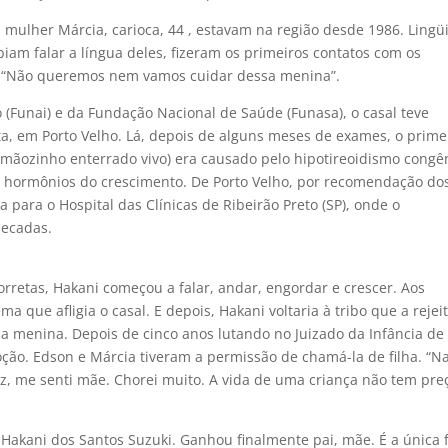
 mulher Márcia, carioca, 44 , estavam na região desde 1986. Lingüi
iam falar a língua deles, fizeram os primeiros contatos com os
e: “Não queremos nem vamos cuidar dessa menina”.
(Funai) e da Fundação Nacional de Saúde (Funasa), o casal teve
ta, em Porto Velho. Lá, depois de alguns meses de exames, o prime
irmãozinho enterrado vivo) era causado pelo hipotireoidismo congên
de hormônios do crescimento. De Porto Velho, por recomendação do
 para o Hospital das Clínicas de Ribeirão Preto (SP), onde o
hecadas.
rretas, Hakani começou a falar, andar, engordar e crescer. Aos
 que afligia o casal. E depois, Hakani voltaria à tribo que a rejei
a menina. Depois de cinco anos lutando no Juizado da Infância de
ção. Edson e Márcia tiveram a permissão de chamá-la de filha. “N
z, me senti mãe. Chorei muito. A vida de uma criança não tem preç
akani dos Santos Suzuki. Ganhou finalmente pai, mãe. É a única f