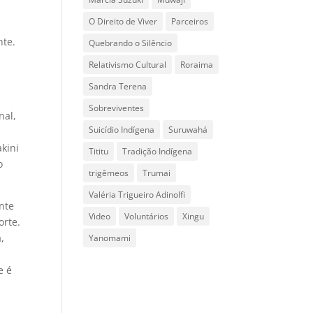
O Direito de Viver
Parceiros
nte.
Quebrando o Silêncio
Relativismo Cultural
Roraima
Sandra Terena
Sobreviventes
nal,
Suicídio Indígena
Suruwahá
akini
Tititu
Tradição Indígena
o
trigêmeos
Trumai
Valéria Trigueiro Adinolfi
nte
Video
Voluntários
Xingu
orte.
,
Yanomami
e é