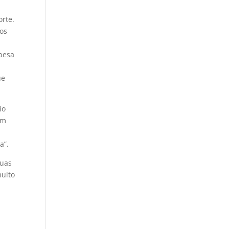
orte.
vos
pesa
ue
io
em
a”.
duas
muito