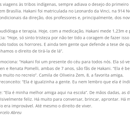
es viagens às tribos indígenas, sempre adiava o desejo do primeiro
m Brasília. Hakani foi matriculada no Leonardo da Vinci, na 914 N
condicionais da direção, dos professores e, principalmente, dos no
dióloga e terapia. Hoje, com a medicação, Hakani mede 1,23m e 
a: “Hoje, só sinto tristeza por não ter tido a coragem de fazer isso
ndo todos os horrores. E ainda tem gente que defende a tese de q
amos o direito de tirá-la de lá”.
emociona: “Hakani foi um presente do céu para todos nós. Ela só ve
en e Renata Pomelli, ambas de 7 anos, são fãs de Hakani. “Ela é b
 muito no recreio”. Camila de Oliveira Zem, 8, a favorita amiga,
econceito: “Ela é igualzinha a gente. Eu nem lembro que ela é índi
e: “Ela é minha melhor amiga aqui na escola”. De mãos dadas, as 
isivelmente feliz. Há muito para conversar, brincar, aprontar. Há 
o era improvável. Até mesmo o direito de viver.
rcelo Abreu