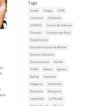
Tags
Amalé
Artigos
ATINI
Canarana
Cidadania
CONPLEI
Correio Braziliense
Crianças
Crianças em Risco
Depoimentos
Dia Internacional da Mulher
Direitos Humanos
Documentário
Família
da.
FUNAI
Hakani
Iganani
l,
Ikpeng
Imprensa
s
Indígenas
Infanticídio
é
Kamaiurá
Kamayurá
ndem
Legislação
Lei Muwaji
Marcia Suzuki
Muwaji