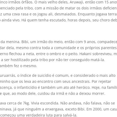
co irmãos órfãos. O mais velho deles, Aruwaji, então com 15 ano
luenciado pela tribo, com a missão de matar os dois irmãos deficien
z uma cova rasa e os jogou ali, desmaiados. Enquanto jogava terra
o ainda vivo. Há quem tenha escutado, horas depois, seu choro de
da menina. Bibi, um irmão do meio, então com 9 anos, compadec
idar dela, mesmo contra toda a comunidade e os próprios parentes
erno flechou a neta, entre o ombro e o peito. Hakani sobreviveu, m
a ser hostilizado pela tribo por não ter conseguido matá-la.
 também fez o mesmo.
 suruarrás, o índice de suicídio é comum, e considerado o mais alto
aminho que os leva ao encontro com seus ancestrais. Por rejeitar
scença, o infanticídio é também um ato até heróico. Hoje, na famíl
ele que, ao modo dele, cuidou da irmã e não a deixou morrer.
va cerca de 7kg. Vivia escondida. Não andava, não falava, não se
minava, já que ninguém a enxergava, exceto Bibi. Em 2000, um cas
 começou uma verdadeira luta para salvá-la.