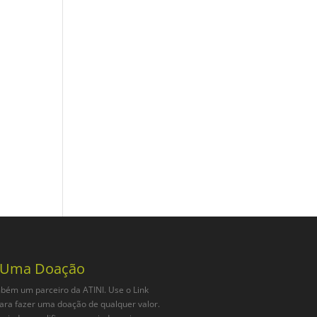
 Uma Doação
bém um parceiro da ATINI. Use o Link
ara fazer uma doação de qualquer valor.