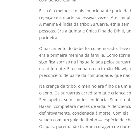
Essa é a melhor e mais emocionante parte da 
rejeição e a morte sucessivas vezes. Até comp
A menina é índia da tribo Suruarrá, etnia se
pessoas. Era a quinta e única filha de Dihiji, 
parideira.
O nascimento do bebê foi comemorado. Teve can
era a primeira menina da família. Como sorri
significa sorriso na língua falada pelos surua
era diferente. E a comparou ao irmão, Niawi, 
preconceito de parte da comunidade, que não 
Na crença da tribo, o menino era filho de um
o sono. Os suruarrás acreditam que criança co
Sem apelos, sem condescendência. Sem ritual.
Hakani completara meses de vida. A deficiência
definitivamente, condenada à morte. Com ela, 
selada com um gole de timbó — espécie de chá
Os pais, porém, não tiveram coragem de dar o 