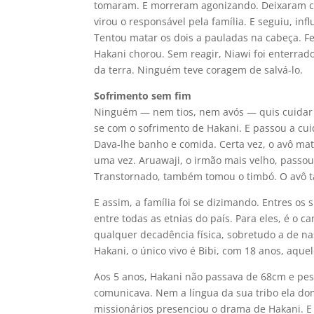
tomaram. E morreram agonizando. Deixaram cin
virou o responsável pela família. E seguiu, inf
Tentou matar os dois a pauladas na cabeça. Fe
Hakani chorou. Sem reagir, Niawi foi enterrad
da terra. Ninguém teve coragem de salvá-lo.
Sofrimento sem fim
Ninguém — nem tios, nem avós — quis cuidar 
se com o sofrimento de Hakani. E passou a cu
Dava-lhe banho e comida. Certa vez, o avô mat
uma vez. Aruawaji, o irmão mais velho, passou 
Transtornado, também tomou o timbó. O avô
E assim, a família foi se dizimando. Entres os
entre todas as etnias do país. Para eles, é o c
qualquer decadência física, sobretudo a de na
Hakani, o único vivo é Bibi, com 18 anos, aqu
Aos 5 anos, Hakani não passava de 68cm e pesa
comunicava. Nem a língua da sua tribo ela do
missionários presenciou o drama de Hakani. E