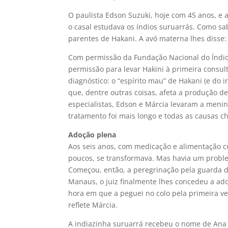
O paulista Edson Suzuki, hoje com 45 anos, e a
o casal estudava os índios suruarrás. Como sab
parentes de Hakani. A avó materna lhes diss
Com permissão da Fundação Nacional do Índio 
permissão para levar Hakini à primeira consul
diagnóstico: o “espírito mau” de Hakani (e do 
que, dentre outras coisas, afeta a produção 
especialistas, Edson e Márcia levaram a menina
tratamento foi mais longo e todas as causas c
Adoção plena
Aos seis anos, com medicação e alimentação co
poucos, se transformava. Mas havia um problema
Começou, então, a peregrinação pela guarda d
Manaus, o juiz finalmente lhes concedeu a ado
hora em que a peguei no colo pela primeira ve
reflete Márcia.
A indiazinha suruarrá recebeu o nome de Ana H