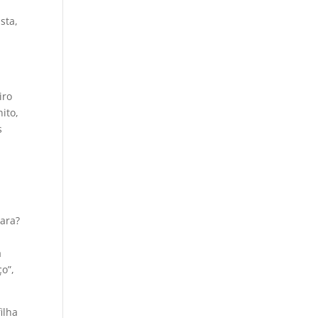
sta,
iro
ito,
s
tara?
a
o”,
ilha