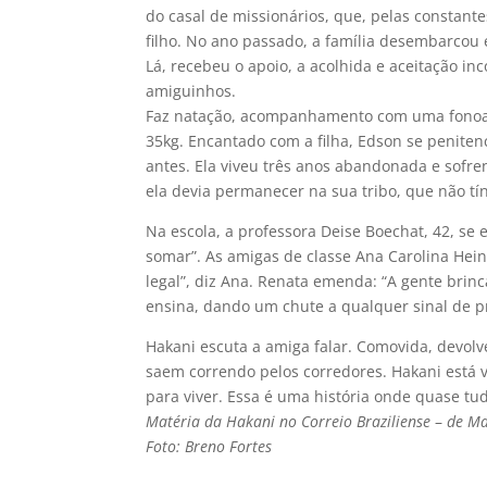
do casal de missionários, que, pelas constant
filho. No ano passado, a família desembarcou e
Lá, recebeu o apoio, a acolhida e aceitação in
amiguinhos.
Faz natação, acompanhamento com uma fonoau
35kg. Encantado com a filha, Edson se penitenci
antes. Ela viveu três anos abandonada e sofre
ela devia permanecer na sua tribo, que não tính
Na escola, a professora Deise Boechat, 42, se 
somar”. As amigas de classe Ana Carolina Hein
legal”, diz Ana. Renata emenda: “A gente brinca
ensina, dando um chute a qualquer sinal de pr
Hakani escuta a amiga falar. Comovida, devolv
saem correndo pelos corredores. Hakani está v
para viver. Essa é uma história onde quase tud
Matéria da Hakani no Correio Braziliense
–
de Ma
Foto: Breno Fortes