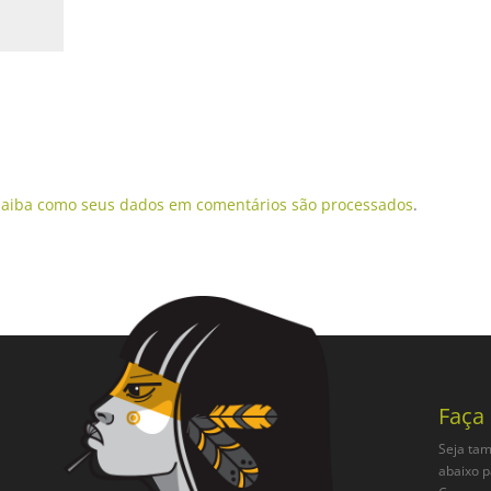
Saiba como seus dados em comentários são processados
.
Faça
Seja tam
abaixo p