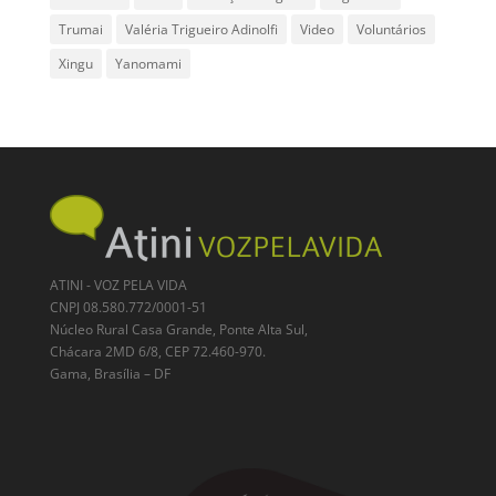
Trumai
Valéria Trigueiro Adinolfi
Video
Voluntários
Xingu
Yanomami
ATINI - VOZ PELA VIDA
CNPJ 08.580.772/0001-51
Núcleo Rural Casa Grande, Ponte Alta Sul,
Chácara 2MD 6/8, CEP 72.460-970.
Gama, Brasília – DF