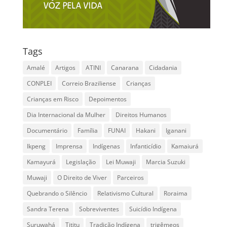
Tags
Amalé
Artigos
ATINI
Canarana
Cidadania
CONPLEI
Correio Braziliense
Crianças
Crianças em Risco
Depoimentos
Dia Internacional da Mulher
Direitos Humanos
Documentário
Família
FUNAI
Hakani
Iganani
Ikpeng
Imprensa
Indígenas
Infanticídio
Kamaiurá
Kamayurá
Legislação
Lei Muwaji
Marcia Suzuki
Muwaji
O Direito de Viver
Parceiros
Quebrando o Silêncio
Relativismo Cultural
Roraima
Sandra Terena
Sobreviventes
Suicídio Indígena
Suruwahá
Tititu
Tradição Indígena
trigêmeos