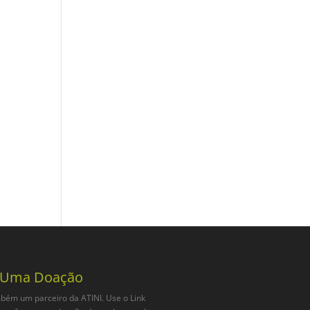
 Uma Doação
bém um parceiro da ATINI. Use o Link