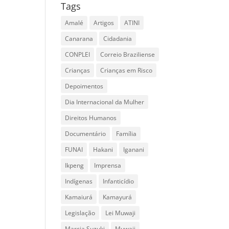
Tags
Amalé
Artigos
ATINI
Canarana
Cidadania
CONPLEI
Correio Braziliense
Crianças
Crianças em Risco
Depoimentos
Dia Internacional da Mulher
Direitos Humanos
Documentário
Família
FUNAI
Hakani
Iganani
Ikpeng
Imprensa
Indígenas
Infanticídio
Kamaiurá
Kamayurá
Legislação
Lei Muwaji
Marcia Suzuki
Muwaji