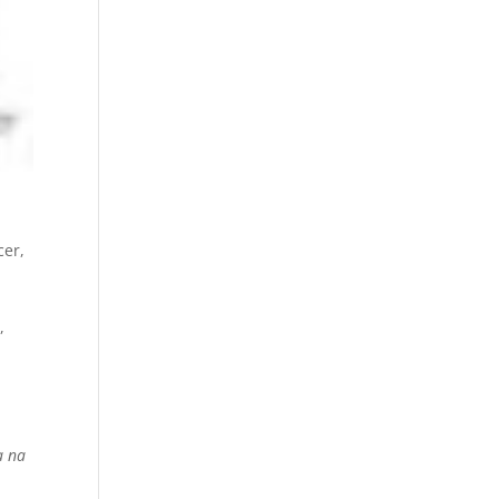
cer,
,
a na