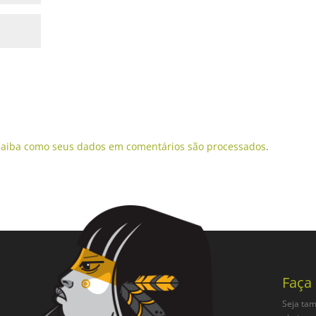
Saiba como seus dados em comentários são processados
.
Faça
Seja tam