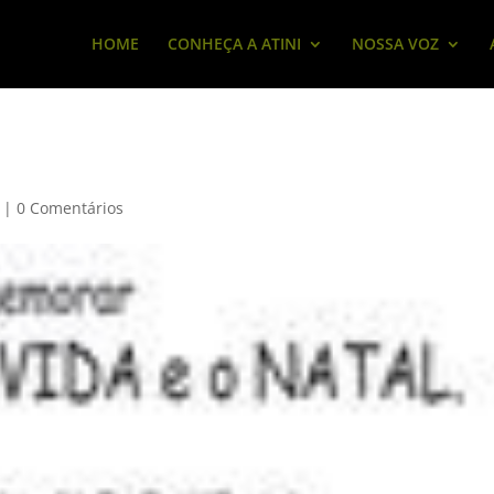
HOME
CONHEÇA A ATINI
NOSSA VOZ
|
0 Comentários