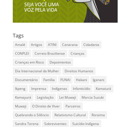
Tags
Amalé
Artigos
ATINI
Canarana
Cidadania
CONPLEI
Correio Braziliense
Crianças
Crianças em Risco
Depoimentos
Dia Internacional da Mulher
Direitos Humanos
Documentário
Família
FUNAI
Hakani
Iganani
Ikpeng
Imprensa
Indígenas
Infanticídio
Kamaiurá
Kamayurá
Legislação
Lei Muwaji
Marcia Suzuki
Muwaji
O Direito de Viver
Parceiros
Quebrando o Silêncio
Relativismo Cultural
Roraima
Sandra Terena
Sobreviventes
Suicídio Indígena