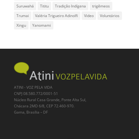
Suruwahá
Tititu
Tradição Indígena
trigêmeos
Trumai
Valéria Trigueiro Adinolfi
Video
Voluntários
Xingu
Yanomami
ATINI - VOZ PELA VIDA
CNPJ 08.580.772/0001-51
Núcleo Rural Casa Grande, Ponte Alta Sul,
Chácara 2MD 6/8, CEP 72.460-970.
Gama, Brasília – DF