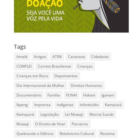
Tags
Amalé
Artigos
ATINI
Canarana
Cidadania
CONPLEI
Correio Braziliense
Crianças
Crianças em Risco
Depoimentos
Dia Internacional da Mulher
Direitos Humanos
Documentário
Família
FUNAI
Hakani
Iganani
Ikpeng
Imprensa
Indígenas
Infanticídio
Kamaiurá
Kamayurá
Legislação
Lei Muwaji
Marcia Suzuki
Muwaji
O Direito de Viver
Parceiros
Quebrando o Silêncio
Relativismo Cultural
Roraima