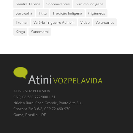
Sandra Terena
Sobreviventes
Suicídio Indígena
Suruwahá
Tititu
Tradição Indígena
trigêmeos
Trumai
Valéria Trigueiro Adinolfi
Video
Voluntários
Xingu
Yanomami
ATINI - VOZ PELA VIDA
CNPJ 08.580.772/0001-51
Núcleo Rural Casa Grande, Ponte Alta Sul,
Chácara 2MD 6/8, CEP 72.460-970.
Gama, Brasília – DF