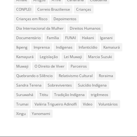
CONPLEI
Correio Braziliense
Crianças
Crianças em Risco
Depoimentos
Dia Internacional da Mulher
Direitos Humanos
Documentário
Família
FUNAI
Hakani
Iganani
Ikpeng
Imprensa
Indígenas
Infanticídio
Kamaiurá
Kamayurá
Legislação
Lei Muwaji
Marcia Suzuki
Muwaji
O Direito de Viver
Parceiros
Quebrando o Silêncio
Relativismo Cultural
Roraima
Sandra Terena
Sobreviventes
Suicídio Indígena
Suruwahá
Tititu
Tradição Indígena
trigêmeos
Trumai
Valéria Trigueiro Adinolfi
Video
Voluntários
Xingu
Yanomami