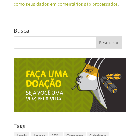
como seus dados em comentários são processados
.
Busca
Tags
Amalé
Artigos
ATINI
Canarana
Cidadania