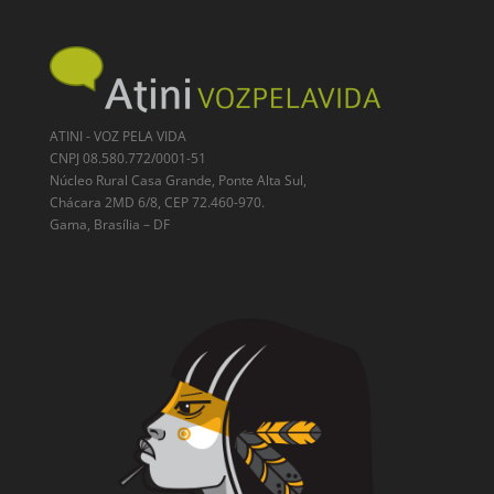
ATINI - VOZ PELA VIDA
CNPJ 08.580.772/0001-51
Núcleo Rural Casa Grande, Ponte Alta Sul,
Chácara 2MD 6/8, CEP 72.460-970.
Gama, Brasília – DF