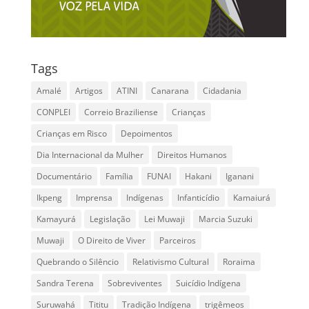
Tags
Amalé
Artigos
ATINI
Canarana
Cidadania
CONPLEI
Correio Braziliense
Crianças
Crianças em Risco
Depoimentos
Dia Internacional da Mulher
Direitos Humanos
Documentário
Família
FUNAI
Hakani
Iganani
Ikpeng
Imprensa
Indígenas
Infanticídio
Kamaiurá
Kamayurá
Legislação
Lei Muwaji
Marcia Suzuki
Muwaji
O Direito de Viver
Parceiros
Quebrando o Silêncio
Relativismo Cultural
Roraima
Sandra Terena
Sobreviventes
Suicídio Indígena
Suruwahá
Tititu
Tradição Indígena
trigêmeos