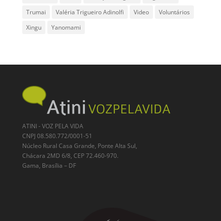
Trumai
Valéria Trigueiro Adinolfi
Video
Voluntários
Xingu
Yanomami
ATINI - VOZ PELA VIDA
CNPJ 08.580.772/0001-51
Núcleo Rural Casa Grande, Ponte Alta Sul,
Chácara 2MD 6/8, CEP 72.460-970.
Gama, Brasília – DF