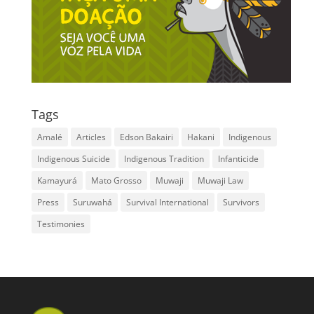
Tags
Amalé
Articles
Edson Bakairi
Hakani
Indigenous
Indigenous Suicide
Indigenous Tradition
Infanticide
Kamayurá
Mato Grosso
Muwaji
Muwaji Law
Press
Suruwahá
Survival International
Survivors
Testimonies