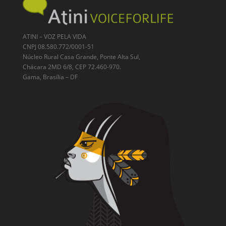
ATINI – VOZ PELA VIDA
CNPJ 08.580.772/0001-51
Núcleo Rural Casa Grande, Ponte Alta Sul,
Chácara 2MD 6/8, CEP 72.460-970.
Gama, Brasília – DF