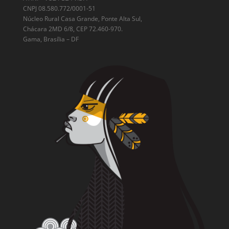
CNPJ 08.580.772/0001-51
Núcleo Rural Casa Grande, Ponte Alta Sul,
Chácara 2MD 6/8, CEP 72.460-970.
Gama, Brasília – DF