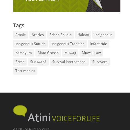
Tags
Amalé
Articles
Edson Bakairi
Hakani
Indigenous
Indigenous Suicide
Indigenous Tradition
Infanticide
Kamayurá
Mato Grosso
Muwaji
Muwaji Law
Press
Suruwahá
Survival International
Survivors
Testimonies
ATINI – VOZ PELA VIDA