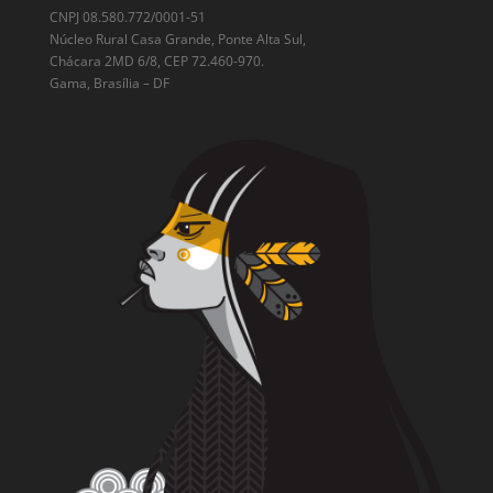
CNPJ 08.580.772/0001-51
Núcleo Rural Casa Grande, Ponte Alta Sul,
Chácara 2MD 6/8, CEP 72.460-970.
Gama, Brasília – DF