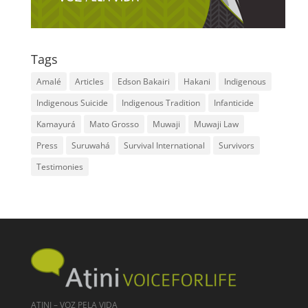
Tags
Amalé
Articles
Edson Bakairi
Hakani
Indigenous
Indigenous Suicide
Indigenous Tradition
Infanticide
Kamayurá
Mato Grosso
Muwaji
Muwaji Law
Press
Suruwahá
Survival International
Survivors
Testimonies
ATINI – VOZ PELA VIDA