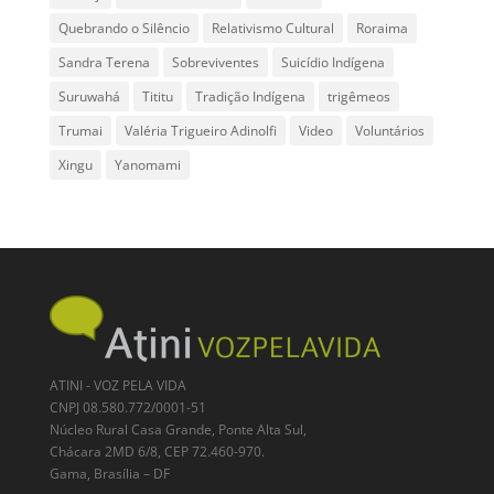
Quebrando o Silêncio
Relativismo Cultural
Roraima
Sandra Terena
Sobreviventes
Suicídio Indígena
Suruwahá
Tititu
Tradição Indígena
trigêmeos
Trumai
Valéria Trigueiro Adinolfi
Video
Voluntários
Xingu
Yanomami
ATINI - VOZ PELA VIDA
CNPJ 08.580.772/0001-51
Núcleo Rural Casa Grande, Ponte Alta Sul,
Chácara 2MD 6/8, CEP 72.460-970.
Gama, Brasília – DF