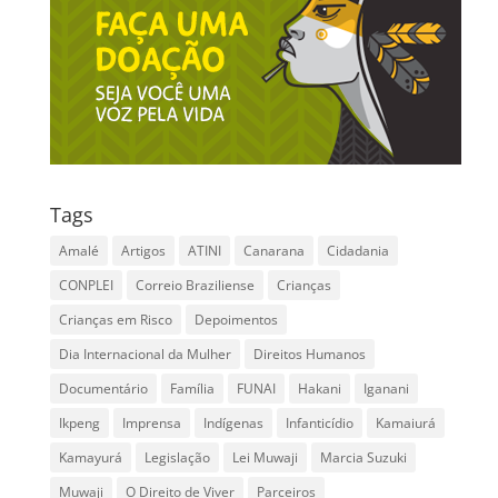
Tags
Amalé
Artigos
ATINI
Canarana
Cidadania
CONPLEI
Correio Braziliense
Crianças
Crianças em Risco
Depoimentos
Dia Internacional da Mulher
Direitos Humanos
Documentário
Família
FUNAI
Hakani
Iganani
Ikpeng
Imprensa
Indígenas
Infanticídio
Kamaiurá
Kamayurá
Legislação
Lei Muwaji
Marcia Suzuki
Muwaji
O Direito de Viver
Parceiros