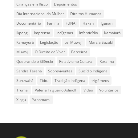
Crianças em Risco
Depoimentos
Dia Internacional da Mulher
Direitos Humanos
Documentário
Família
FUNAI
Hakani
Iganani
Ikpeng
Imprensa
Indígenas
Infanticídio
Kamaiurá
Kamayurá
Legislação
Lei Muwaji
Marcia Suzuki
Muwaji
O Direito de Viver
Parceiros
Quebrando o Silêncio
Relativismo Cultural
Roraima
Sandra Terena
Sobreviventes
Suicídio Indígena
Suruwahá
Tititu
Tradição Indígena
trigêmeos
Trumai
Valéria Trigueiro Adinolfi
Video
Voluntários
Xingu
Yanomami