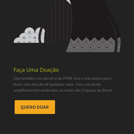
Faça Uma Doação
Seja também um parceiro da ATINI. Use o Link abaixo para
fazer uma doação de qualquer valor. Com sua ajuda,
amplificaremos ainda mais as vozes das Crianças do Brasil.