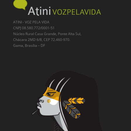
ATINI - VOZ PELA VIDA
CNPJ 08.580.772/0001-51
Núcleo Rural Casa Grande, Ponte Alta Sul,
Chácara 2MD 6/8, CEP 72.460-970.
Gama, Brasília – DF