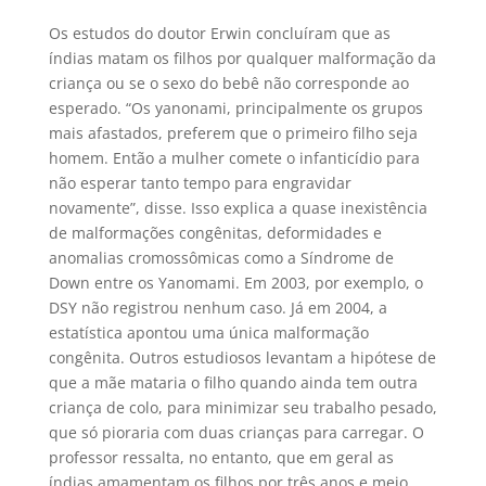
Os estudos do doutor Erwin concluíram que as
índias matam os filhos por qualquer malformação da
criança ou se o sexo do bebê não corresponde ao
esperado. “Os yanonami, principalmente os grupos
mais afastados, preferem que o primeiro filho seja
homem. Então a mulher comete o infanticídio para
não esperar tanto tempo para engravidar
novamente”, disse. Isso explica a quase inexistência
de malformações congênitas, deformidades e
anomalias cromossômicas como a Síndrome de
Down entre os Yanomami. Em 2003, por exemplo, o
DSY não registrou nenhum caso. Já em 2004, a
estatística apontou uma única malformação
congênita. Outros estudiosos levantam a hipótese de
que a mãe mataria o filho quando ainda tem outra
criança de colo, para minimizar seu trabalho pesado,
que só pioraria com duas crianças para carregar. O
professor ressalta, no entanto, que em geral as
índias amamentam os filhos por três anos e meio,