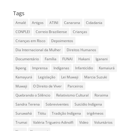
Tags
Amalé
Artigos
ATINI
Canarana
Cidadania
CONPLEI
Correio Braziliense
Crianças
Crianças em Risco
Depoimentos
Dia Internacional da Mulher
Direitos Humanos
Documentário
Família
FUNAI
Hakani
Iganani
Ikpeng
Imprensa
Indígenas
Infanticídio
Kamaiurá
Kamayurá
Legislação
Lei Muwaji
Marcia Suzuki
Muwaji
O Direito de Viver
Parceiros
Quebrando o Silêncio
Relativismo Cultural
Roraima
Sandra Terena
Sobreviventes
Suicídio Indígena
Suruwahá
Tititu
Tradição Indígena
trigêmeos
Trumai
Valéria Trigueiro Adinolfi
Video
Voluntários