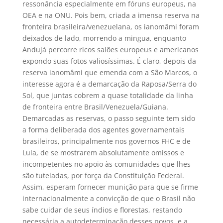
ressonância especialmente em fóruns europeus, na
OEA e na ONU. Pois bem, criada a imensa reserva na
fronteira brasileira/venezuelana, os ianomâmi foram
deixados de lado, morrendo a mingua, enquanto
Andujá percorre ricos salões europeus e americanos
expondo suas fotos valiosíssimas. É claro, depois da
reserva ianomâmi que emenda com a São Marcos, o
interesse agora é a demarcação da Raposa/Serra do
Sol, que juntas cobrem a quase totalidade da linha
de fronteira entre Brasil/Venezuela/Guiana.
Demarcadas as reservas, o passo seguinte tem sido
a forma deliberada dos agentes governamentais
brasileiros, principalmente nos governos FHC e de
Lula, de se mostrarem absolutamente omissos e
incompetentes no apoio às comunidades que lhes
são tuteladas, por força da Constituição Federal.
Assim, esperam fornecer munição para que se firme
internacionalmente a convicção de que o Brasil não
sabe cuidar de seus índios e florestas, restando
necessária a autodeterminação desses povos, e a