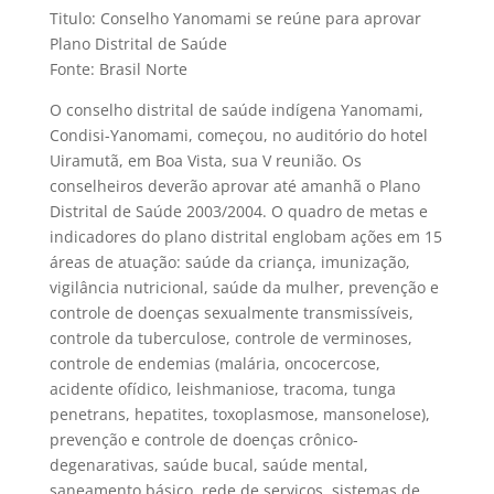
Titulo: Conselho Yanomami se reúne para aprovar
Plano Distrital de Saúde
Fonte: Brasil Norte
O conselho distrital de saúde indígena Yanomami,
Condisi-Yanomami, começou, no auditório do hotel
Uiramutã, em Boa Vista, sua V reunião. Os
conselheiros deverão aprovar até amanhã o Plano
Distrital de Saúde 2003/2004. O quadro de metas e
indicadores do plano distrital englobam ações em 15
áreas de atuação: saúde da criança, imunização,
vigilância nutricional, saúde da mulher, prevenção e
controle de doenças sexualmente transmissíveis,
controle da tuberculose, controle de verminoses,
controle de endemias (malária, oncocercose,
acidente ofídico, leishmaniose, tracoma, tunga
penetrans, hepatites, toxoplasmose, mansonelose),
prevenção e controle de doenças crônico-
degenarativas, saúde bucal, saúde mental,
saneamento básico, rede de serviços, sistemas de