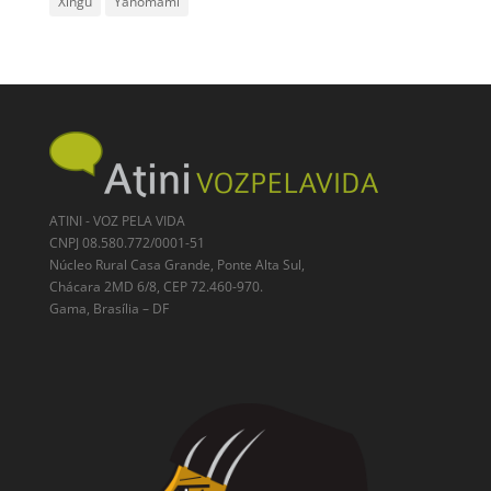
Xingu
Yanomami
ATINI - VOZ PELA VIDA
CNPJ 08.580.772/0001-51
Núcleo Rural Casa Grande, Ponte Alta Sul,
Chácara 2MD 6/8, CEP 72.460-970.
Gama, Brasília – DF