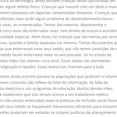
cia e da tecnologia, ainda existem crianças sendo sacrificadas em
om algum defeito físico. Crianças que nascem com um dedo a mais
 enterradasvivas em algumas comunidades distantes. Crianças qu
ifestam mais tarde algum problema de desenvolvimento neuro–
das vivas, ou envenenadas. Temos documentos, depoimentos e
 cinco anos são enterradas vivas, sem direito de acesso à assistên
sidade especial. Além disso, há crianças que são mortas por ser
inas, quando a família esperava um menino. Temos documentos 
as que enterraram vivos seus bebês, por não terem condições de c
bebês foram enterrados vivos no ano passado. Só no estado de
pelas mães nos últimos cinco anos. Esses dados são alarmantes.
indignação e repúdio. Esses dados nos chamam para a ação.
rtes ainda ocorrem porque as populações que praticam o infanti
esses costumes são reflexo da falta de informação, da falta de
s da medicina e aos programas de educação. Muitas dessas mães
e soubessem que elas teriam acesso a um tratamento médico
 não seriam enterradas vivas se políticas de inclusão social foss
ariam seus bebês se houvessem mecanismos eficientes para encami
ortes poderiam ser evitadas se simples políticas de planejamento