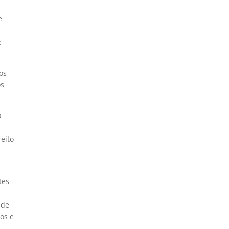
e
:
os
os
a
reito
tes
 de
os e