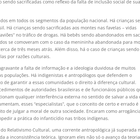
sendo sacrificadas como reflexo da falta de inclusão social de su
rados em todos os segmentos da população nacional. Há crianças s
asil. Há crianças sendo sacrificadas aos montes nas favelas – vidas
“aviões” no tráfico de drogas. Há bebês sendo abandonados em sa
 Todos se comoveram com o caso da menininha abandonada para mo
rca de três meses atrás. Além disso, há o caso de crianças sendo
as por razões culturais.
gravante a falta de informação e a ideologia duvidosa de muitos
s populações. Há indigenistas e antropólogos que defendem o
to de garantir a essas comunidades o direito à diferença cultural.
edimentos de autoridades brasileiras e de funcionáios públicos 
tionam qualquer interferência externa no sentido de salvar a vida
umentam, esses “especialistas”, que o conceito de certo e errado é
eito de julgar a moral de outra sociedade. Encaram como arrogânci
mpedir a prática do infanticídio nas tribos indígenas.
do Relativismo Cultural, uma corrente antropológica já superada 
a a inconsistência teórica. Ignoram eles não só o avanço da teori