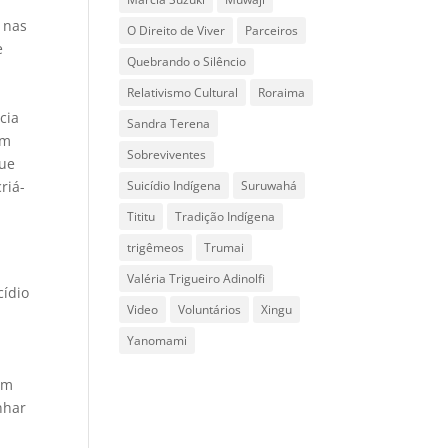
 nas
O Direito de Viver
Parceiros
e
Quebrando o Silêncio
Relativismo Cultural
Roraima
cia
Sandra Terena
em
Sobreviventes
que
Suicídio Indígena
Suruwahá
riá-
Tititu
Tradição Indígena
trigêmeos
Trumai
Valéria Trigueiro Adinolfi
cídio
Video
Voluntários
Xingu
Yanomami
em
nhar