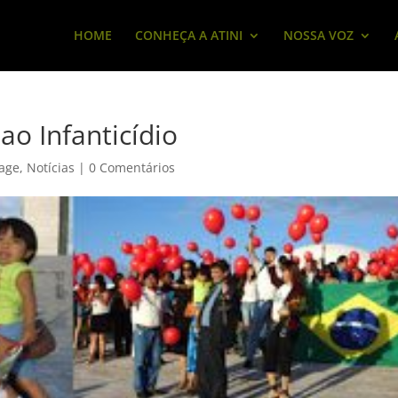
HOME
CONHEÇA A ATINI
NOSSA VOZ
ao Infanticídio
age
,
Notícias
|
0 Comentários