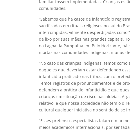
familiar fossem implementadas. Crianças estão 
comunidades.
“Sabemos que há casos de infanticídio regist
sacrificadas em rituais religiosos no sul do Br
interrompidas, vilmente desperdiçadas como 
de lixo por suas mães nas grandes capitais.
na Lagoa da Pampulha em Belo Horizonte, há ce
mortas nas comunidades indígenas, muitas del
“No caso das crianças indígenas, temos como a
daqueles que deveriam estar defendendo essa
infanticídio praticado nas tribos, com o pretex
Temos registros de pronunciamentos e de proc
defendem a prática do infanticídio e que ques
crianças em situação de risco nas aldeias. Arg
relativo, e que nossa sociedade não tem o dir
cultural qualquer iniciativa no sentido de se i
“Esses pretensos especialistas falam em nome 
meios acadêmicos internacionais, por ser fadad