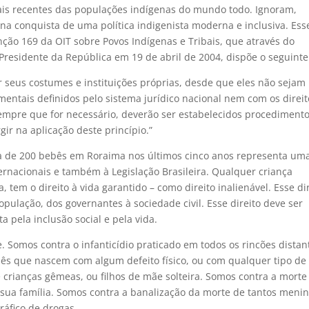
is recentes das populações indígenas do mundo todo. Ignoram,
 na conquista de uma política indigenista moderna e inclusiva. Ess
ção 169 da OIT sobre Povos Indígenas e Tribais, que através do
o Presidente da República em 19 de abril de 2004, dispõe o seguinte
ar seus costumes e instituições próprias, desde que eles não sejam
entais definidos pelo sistema jurídico nacional nem com os direit
mpre que for necessário, deverão ser estabelecidos procediment
gir na aplicação deste princípio.”
rca de 200 bebês em Roraima nos últimos cinco anos representa um
ernacionais e também à Legislação Brasileira. Qualquer criança
 tem o direito à vida garantido – como direito inalienável. Esse di
pulação, dos governantes à sociedade civil. Esse direito deve ser
 pela inclusão social e pela vida.
e. Somos contra o infanticídio praticado em todos os rincões distan
bês que nascem com algum defeito físico, ou com qualquer tipo de
e crianças gêmeas, ou filhos de mãe solteira. Somos contra a morte
ua família. Somos contra a banalização da morte de tantos menin
áfico de drogas.