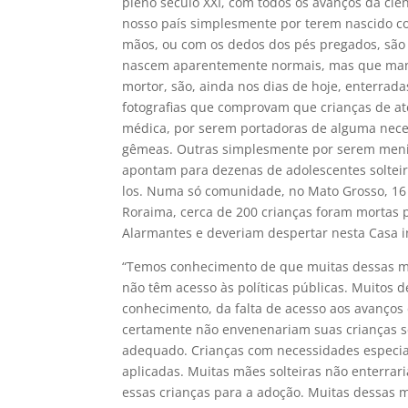
pleno século XXI, com todos os avanços da ciên
nosso país simplesmente por terem nascido c
mãos, ou com os dedos dos pés pregados, são
nascem aparentemente normais, mas que man
mortor, são, ainda nos dias de hoje, enterra
fotografias que comprovam que crianças de até
médica, por serem portadoras de alguma neces
gêmeas. Outras simplesmente por serem men
apontam para dezenas de adolescentes solteir
los. Numa só comunidade, no Mato Grosso, 16 
Roraima, cerca de 200 crianças foram mortas 
Alarmantes e deveriam despertar nesta Casa 
“Temos conhecimento de que muitas dessas mo
não têm acesso às políticas públicas. Muitos d
conhecimento, da falta de acesso aos avanço
certamente não envenenariam suas crianças s
adequado. Crianças com necessidades especiais
aplicadas. Muitas mães solteiras não enterr
essas crianças para a adoção. Muitas dessas m