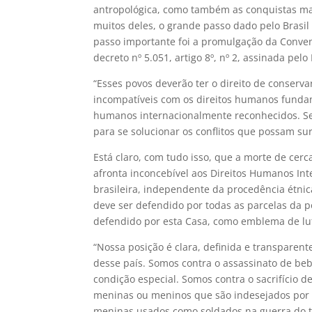
antropológica, como também as conquistas ma
muitos deles, o grande passo dado pelo Brasil
passo importante foi a promulgação da Conven
decreto nº 5.051, artigo 8º, nº 2, assinada pel
“Esses povos deverão ter o direito de conserv
incompatíveis com os direitos humanos fundam
humanos internacionalmente reconhecidos. Se
para se solucionar os conflitos que possam sur
Está claro, com tudo isso, que a morte de ce
afronta inconcebível aos Direitos Humanos Int
brasileira, independente da procedência étnica,
deve ser defendido por todas as parcelas da po
defendido por esta Casa, como emblema de luta
“Nossa posição é clara, definida e transparent
desse país. Somos contra o assassinato de be
condição especial. Somos contra o sacrifício d
meninas ou meninos que são indesejados por s
meninas usados como soldados na guerra do tr