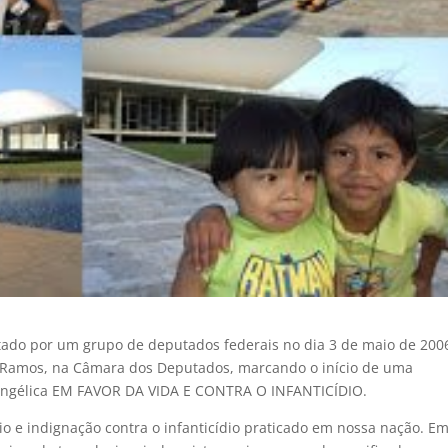
ado por um grupo de deputados federais no dia 3 de maio de 200
u Ramos, na Câmara dos Deputados, marcando o início de uma
angélica EM FAVOR DA VIDA E CONTRA O INFANTICÍDIO.
o e indignação contra o infanticídio praticado em nossa nação. E