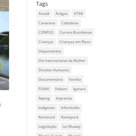
Tags
Amalé
Artigos
ATINI
Canarana
Cidadania
CONPLEI
Correio Braziliense
Crianças
Crianças em Risco
Depoimentos
Dia Internacional da Mulher
Direitos Humanos
Documentário
Família
FUNAI
Hakani
Iganani
Ikpeng
Imprensa
6
Indígenas
Infanticídio
Kamaiurá
Kamayurá
Legislação
Lei Muwaji
m
Marcia Suzuki
Muwaji