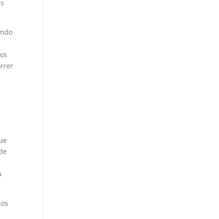
as
endo
cos
rrer
que
 de
a
nos
a