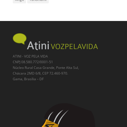
ATINI - VOZ PELA VIDA
CNPJ 08.580.772/0001-51
Núcleo Rural Casa Grande, Ponte Alta Sul,
Chácara 2MD 6/8, CEP 72.460-970.
Gama, Brasília – DF