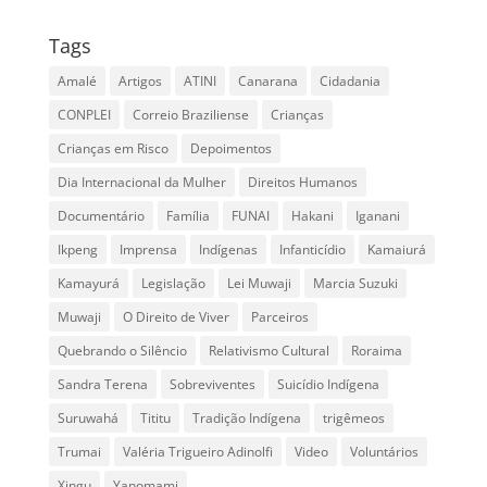
Tags
Amalé
Artigos
ATINI
Canarana
Cidadania
CONPLEI
Correio Braziliense
Crianças
Crianças em Risco
Depoimentos
Dia Internacional da Mulher
Direitos Humanos
Documentário
Família
FUNAI
Hakani
Iganani
Ikpeng
Imprensa
Indígenas
Infanticídio
Kamaiurá
Kamayurá
Legislação
Lei Muwaji
Marcia Suzuki
Muwaji
O Direito de Viver
Parceiros
Quebrando o Silêncio
Relativismo Cultural
Roraima
Sandra Terena
Sobreviventes
Suicídio Indígena
Suruwahá
Tititu
Tradição Indígena
trigêmeos
Trumai
Valéria Trigueiro Adinolfi
Video
Voluntários
Xingu
Yanomami