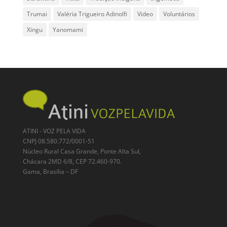
Trumai
Valéria Trigueiro Adinolfi
Video
Voluntários
Xingu
Yanomami
ATINI - VOZ PELA VIDA
CNPJ 08.580.772/0001-51
Núcleo Rural Casa Grande, Ponte Alta Sul,
Chácara 2MD 6/8, CEP 72.460-970.
Gama, Brasília – DF