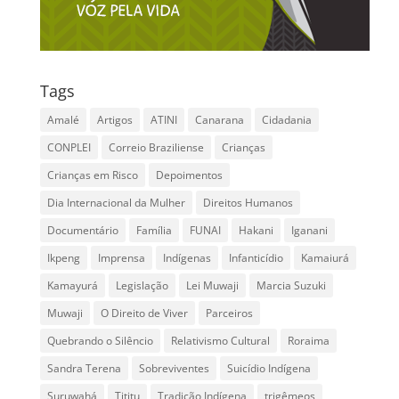
Tags
Amalé
Artigos
ATINI
Canarana
Cidadania
CONPLEI
Correio Braziliense
Crianças
Crianças em Risco
Depoimentos
Dia Internacional da Mulher
Direitos Humanos
Documentário
Família
FUNAI
Hakani
Iganani
Ikpeng
Imprensa
Indígenas
Infanticídio
Kamaiurá
Kamayurá
Legislação
Lei Muwaji
Marcia Suzuki
Muwaji
O Direito de Viver
Parceiros
Quebrando o Silêncio
Relativismo Cultural
Roraima
Sandra Terena
Sobreviventes
Suicídio Indígena
Suruwahá
Tititu
Tradição Indígena
trigêmeos