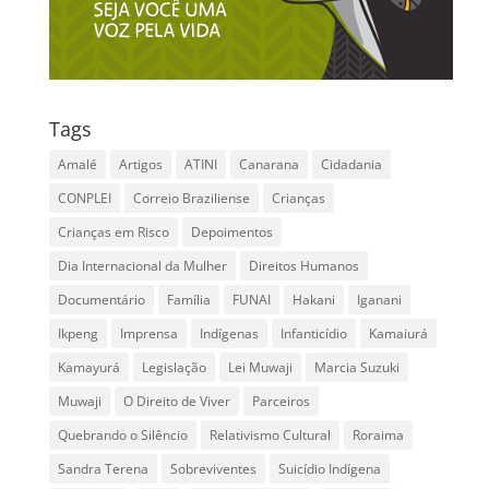
Tags
Amalé
Artigos
ATINI
Canarana
Cidadania
CONPLEI
Correio Braziliense
Crianças
Crianças em Risco
Depoimentos
Dia Internacional da Mulher
Direitos Humanos
Documentário
Família
FUNAI
Hakani
Iganani
Ikpeng
Imprensa
Indígenas
Infanticídio
Kamaiurá
Kamayurá
Legislação
Lei Muwaji
Marcia Suzuki
Muwaji
O Direito de Viver
Parceiros
Quebrando o Silêncio
Relativismo Cultural
Roraima
Sandra Terena
Sobreviventes
Suicídio Indígena