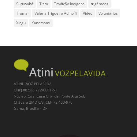
Suruwahá
Tititu
Tradição Indígena
trigêmeos
Trumai
Valéria Trigueiro Adinolfi
Video
Voluntários
Xingu
Yanomami
ATINI - VOZ PELA VIDA
CNPJ 08.580.772/0001-51
Núcleo Rural Casa Grande, Ponte Alta Sul,
Chácara 2MD 6/8, CEP 72.460-970.
Gama, Brasília – DF