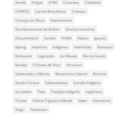
Amalé
Artigos
ATINI
Canarana
Cidadania
CONPLEI
Correio Braziliense
Crianças
Crianças em Risco
Depoimentos
Dia Internacional da Mulher
Direitos Humanos
Documentário
Família
FUNAI
Hakani
Iganani
Ikpeng
Imprensa
Indígenas
Infanticídio
Kamaiurá
Kamayurá
Legislação
Lei Muwaji
Marcia Suzuki
Muwaji
O Direito de Viver
Parceiros
Quebrando o Silêncio
Relativismo Cultural
Roraima
Sandra Terena
Sobreviventes
Suicídio Indígena
Suruwahá
Tititu
Tradição Indígena
trigêmeos
Trumai
Valéria Trigueiro Adinolfi
Video
Voluntários
Xingu
Yanomami