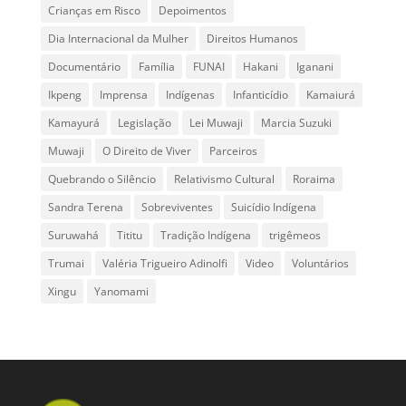
Crianças em Risco
Depoimentos
Dia Internacional da Mulher
Direitos Humanos
Documentário
Família
FUNAI
Hakani
Iganani
Ikpeng
Imprensa
Indígenas
Infanticídio
Kamaiurá
Kamayurá
Legislação
Lei Muwaji
Marcia Suzuki
Muwaji
O Direito de Viver
Parceiros
Quebrando o Silêncio
Relativismo Cultural
Roraima
Sandra Terena
Sobreviventes
Suicídio Indígena
Suruwahá
Tititu
Tradição Indígena
trigêmeos
Trumai
Valéria Trigueiro Adinolfi
Video
Voluntários
Xingu
Yanomami