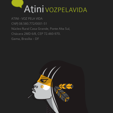
ATINI - VOZ PELA VIDA
CNPJ 08.580.772/0001-51
Núcleo Rural Casa Grande, Ponte Alta Sul,
Chácara 2MD 6/8, CEP 72.460-970.
Gama, Brasília – DF