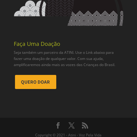
Faça Uma Doação
Seja também um parceiro da ATINI. Use o Link abaixo para
fazer uma doação de qualquer valor. Com sua ajuda,
amplificaremos ainda mais as vozes das Crianças do Brasil.
Copyright © 2021 - Atini - Voz Pela Vida