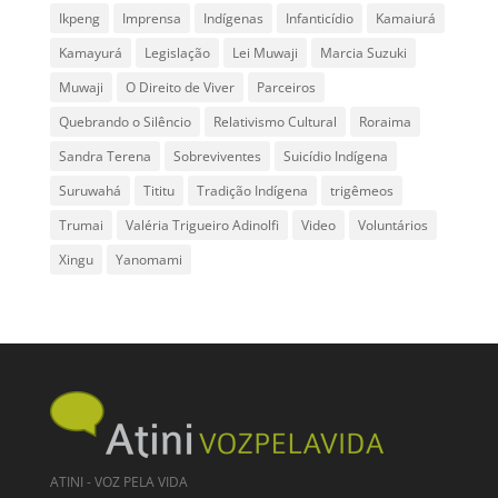
Ikpeng
Imprensa
Indígenas
Infanticídio
Kamaiurá
Kamayurá
Legislação
Lei Muwaji
Marcia Suzuki
Muwaji
O Direito de Viver
Parceiros
Quebrando o Silêncio
Relativismo Cultural
Roraima
Sandra Terena
Sobreviventes
Suicídio Indígena
Suruwahá
Tititu
Tradição Indígena
trigêmeos
Trumai
Valéria Trigueiro Adinolfi
Video
Voluntários
Xingu
Yanomami
ATINI - VOZ PELA VIDA