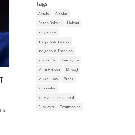
Tags
Amalé
Articles
Edson Bakairi
Hakani
Indigenous
Indigenous Suicide
Indigenous Tradition
Infanticide
Kamayurá
Mato Grosso
Muwaji
T
Muwaji Law
Press
Suruwahá
Survival International
Survivors
Testimonies
rido