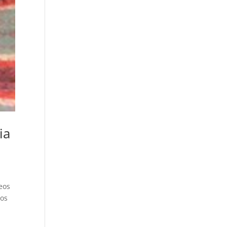
ia
eos
 os