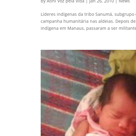
by
Atini Voz pela Vida
|
Jan 26, 2010
|
News
Líderes indígenas da tribo Sanumá, subgrup
campanha humanitária nas aldeias. Depois de
indígena em Manaus, passaram a ser militante