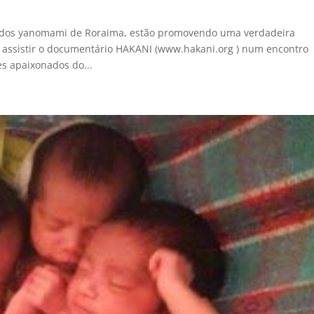
o dos yanomami de Roraima, estão promovendo uma verdadeira
 assistir o documentário HAKANI (www.hakani.org ) num encontro
s apaixonados do...